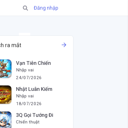
Đăng nhập
X
arrow_forward
ch ra mắt
Vạn Tiên Chiến
Nhập vai
24/07/2026
Nhật Luân Kiếm
Nhập vai
18/07/2026
3Q Gọi Tướng Đi
Chiến thuật