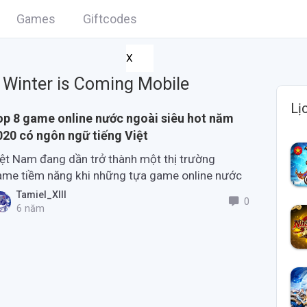
Games
Giftcodes
X
 Winter is Coming Mobile
Lị
op 8 game online nước ngoài siêu hot năm
020 có ngôn ngữ tiếng Việt
ệt Nam đang dần trở thành một thị trường
me tiềm năng khi những tựa game online nước
oài siêu hot hiện nay đều có hỗ trợ ngôn ngữ
Tamiel_XIII
0
ếng Việt.
6 năm