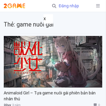
Đăng nhập
X
Thẻ:
game nuôi gái
Animaloid Girl – Tựa game nuôi gái phiên bản bán
nhân thú
0
DDuy
3 năm