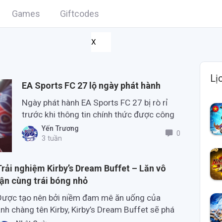
Games
Giftcodes
X
Lị
EA Sports FC 27 lộ ngày phát hành
Ngày phát hành EA Sports FC 27 bị rò rỉ
trước khi thông tin chính thức được công
bố.
Yến Trương
0
3 tuần
Trải nghiệm Kirby’s Dream Buffet – Lăn vô
tận cùng trái bóng nhỏ
Được tạo nên bởi niềm đam mê ăn uống của
nh chàng tên Kirby, Kirby’s Dream Buffet sẽ phá
ỡ mọi giới hạn về việc giảm cân, thân hình