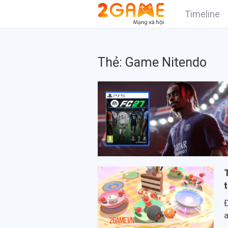
Timeline
Thẻ:
Game Nitendo
a
v