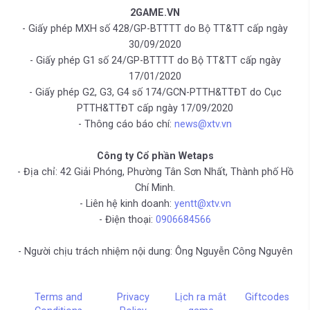
2GAME.VN
- Giấy phép MXH số 428/GP-BTTTT do Bộ TT&TT cấp ngày
30/09/2020
- Giấy phép G1 số 24/GP-BTTTT do Bộ TT&TT cấp ngày
17/01/2020
- Giấy phép G2, G3, G4 số 174/GCN-PTTH&TTĐT do Cục
PTTH&TTĐT cấp ngày 17/09/2020
- Thông cáo báo chí:
news@xtv.vn
Công ty Cổ phần Wetaps
- Địa chỉ: 42 Giải Phóng, Phường Tân Sơn Nhất, Thành phố Hồ
Chí Minh.
- Liên hệ kinh doanh:
yentt@xtv.vn
- Điện thoại:
0906684566
- Người chịu trách nhiệm nội dung: Ông Nguyễn Công Nguyên
Terms and
Privacy
Lịch ra mắt
Giftcodes