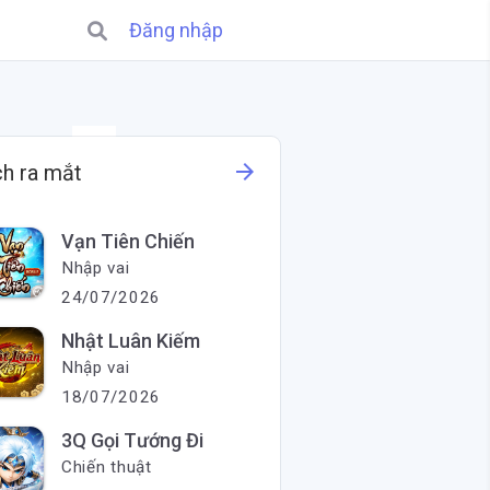
Đăng nhập
X
arrow_forward
ch ra mắt
Vạn Tiên Chiến
Nhập vai
24/07/2026
Nhật Luân Kiếm
Nhập vai
18/07/2026
3Q Gọi Tướng Đi
Chiến thuật