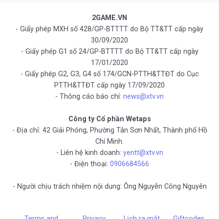
2GAME.VN
- Giấy phép MXH số 428/GP-BTTTT do Bộ TT&TT cấp ngày
30/09/2020
- Giấy phép G1 số 24/GP-BTTTT do Bộ TT&TT cấp ngày
17/01/2020
- Giấy phép G2, G3, G4 số 174/GCN-PTTH&TTĐT do Cục
PTTH&TTĐT cấp ngày 17/09/2020
- Thông cáo báo chí:
news@xtv.vn
Công ty Cổ phần Wetaps
- Địa chỉ: 42 Giải Phóng, Phường Tân Sơn Nhất, Thành phố Hồ
Chí Minh.
- Liên hệ kinh doanh:
yentt@xtv.vn
- Điện thoại:
0906684566
- Người chịu trách nhiệm nội dung: Ông Nguyễn Công Nguyên
Terms and
Privacy
Lịch ra mắt
Giftcodes