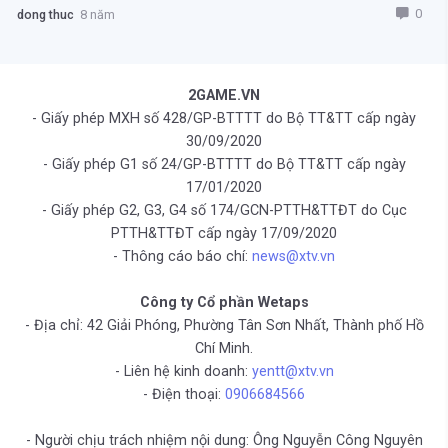
0
dong thuc
8 năm
2GAME.VN
- Giấy phép MXH số 428/GP-BTTTT do Bộ TT&TT cấp ngày
30/09/2020
- Giấy phép G1 số 24/GP-BTTTT do Bộ TT&TT cấp ngày
17/01/2020
- Giấy phép G2, G3, G4 số 174/GCN-PTTH&TTĐT do Cục
PTTH&TTĐT cấp ngày 17/09/2020
- Thông cáo báo chí:
news@xtv.vn
Công ty Cổ phần Wetaps
- Địa chỉ: 42 Giải Phóng, Phường Tân Sơn Nhất, Thành phố Hồ
Chí Minh.
- Liên hệ kinh doanh:
yentt@xtv.vn
- Điện thoại:
0906684566
- Người chịu trách nhiệm nội dung: Ông Nguyễn Công Nguyên