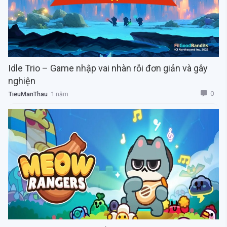
Idle Trio – Game nhập vai nhàn rỗi đơn giản và gây
nghiện
0
TieuManThau
1 năm