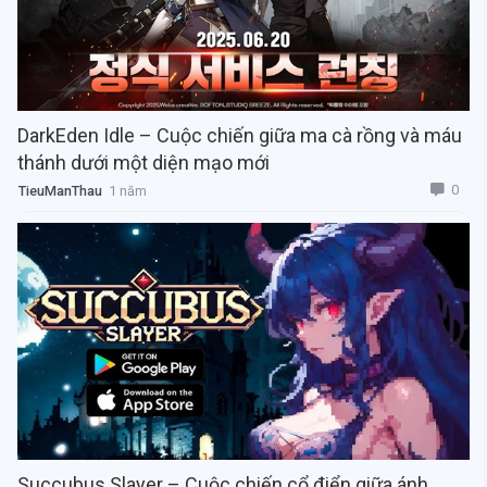
DarkEden Idle – Cuộc chiến giữa ma cà rồng và máu
thánh dưới một diện mạo mới
0
TieuManThau
1 năm
Succubus Slayer – Cuộc chiến cổ điển giữa ánh