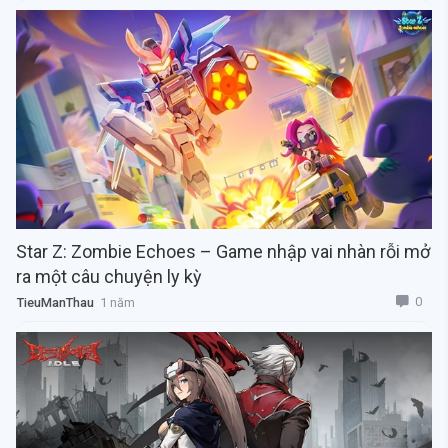
Star Z: Zombie Echoes – Game nhập vai nhàn rỗi mở
ra một câu chuyện ly kỳ
0
TieuManThau
1 năm