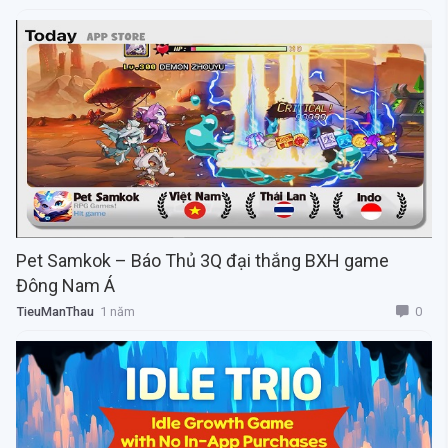
Pet Samkok – Báo Thủ 3Q đại thắng BXH game
Đông Nam Á
0
TieuManThau
1 năm