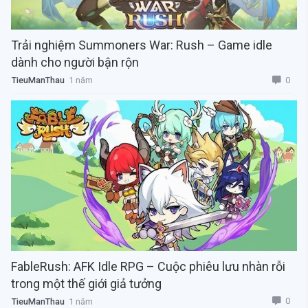
Trải nghiệm Summoners War: Rush – Game idle
dành cho người bận rộn
0
TieuManThau
1 năm
FableRush: AFK Idle RPG – Cuộc phiêu lưu nhàn rỗi
trong một thế giới giả tưởng
0
TieuManThau
1 năm