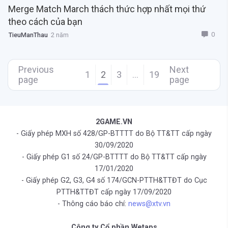
Merge Match March thách thức hợp nhất mọi thứ
theo cách của bạn
0
TieuManThau
2 năm
Previous
Next
1
2
3
…
19
page
page
2GAME.VN
- Giấy phép MXH số 428/GP-BTTTT do Bộ TT&TT cấp ngày
30/09/2020
- Giấy phép G1 số 24/GP-BTTTT do Bộ TT&TT cấp ngày
17/01/2020
- Giấy phép G2, G3, G4 số 174/GCN-PTTH&TTĐT do Cục
PTTH&TTĐT cấp ngày 17/09/2020
- Thông cáo báo chí:
news@xtv.vn
Công ty Cổ phần Wetaps