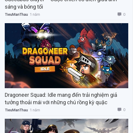
sáng và bóng tối
0
TieuManThau
1 năm
Dragoneer Squad: Idle mang đến trải nghiệm giả
tưởng thoải mái với những chú rồng kỳ quặc
0
TieuManThau
1 năm