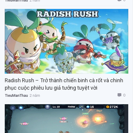
TieuManThau
2 năm
Radish Rush – Trở thành chiến binh cà rốt và chinh
phục cuộc phiêu lưu giả tưởng tuyệt vời
0
TieuManThau
2 năm