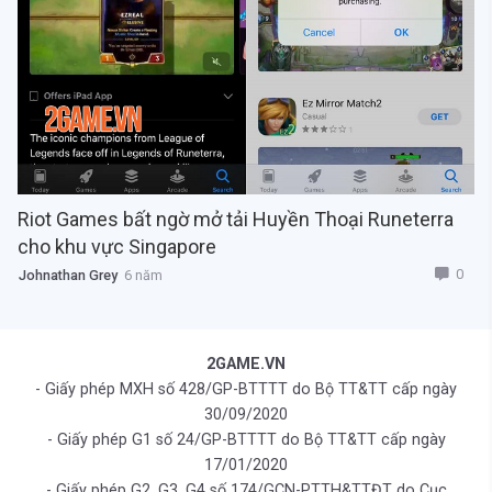
Riot Games bất ngờ mở tải Huyền Thoại Runeterra
cho khu vực Singapore
0
Johnathan Grey
6 năm
2GAME.VN
- Giấy phép MXH số 428/GP-BTTTT do Bộ TT&TT cấp ngày
30/09/2020
- Giấy phép G1 số 24/GP-BTTTT do Bộ TT&TT cấp ngày
17/01/2020
- Giấy phép G2, G3, G4 số 174/GCN-PTTH&TTĐT do Cục