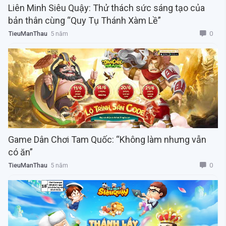
Liên Minh Siêu Quậy: Thử thách sức sáng tạo của
bản thân cùng “Quy Tụ Thánh Xàm Lề”
0
TieuManThau
5 năm
Game Dân Chơi Tam Quốc: “Không làm nhưng vẫn
có ăn”
0
TieuManThau
5 năm