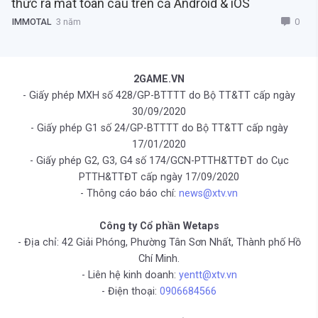
thức ra mắt toàn cầu trên cả Android & iOS
0
IMMOTAL
3 năm
2GAME.VN
- Giấy phép MXH số 428/GP-BTTTT do Bộ TT&TT cấp ngày
30/09/2020
- Giấy phép G1 số 24/GP-BTTTT do Bộ TT&TT cấp ngày
17/01/2020
- Giấy phép G2, G3, G4 số 174/GCN-PTTH&TTĐT do Cục
PTTH&TTĐT cấp ngày 17/09/2020
- Thông cáo báo chí:
news@xtv.vn
Công ty Cổ phần Wetaps
- Địa chỉ: 42 Giải Phóng, Phường Tân Sơn Nhất, Thành phố Hồ
Chí Minh.
- Liên hệ kinh doanh:
yentt@xtv.vn
- Điện thoại:
0906684566