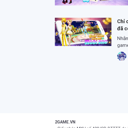
Chỉ 
đã c
Nhằm
game
đã n
ngày
2GAME.VN