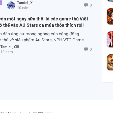
nhịp điệu nhảy của nhân vật.
Tamiel_XIII
0
10 năm
còn một ngày nữa thôi là các game thủ Việt
ó thể vào AU Stars ca múa thỏa thích rồi!
 đáp ứng sự mong ngóng của cộng đồng
 thủ về siêu phẩm Au Stars, NPH VTC Game
hanh chóng hoàn thiện sản phẩm và ấn định
Tamiel_XIII
0
 ra mắt game vào sáng mai.
10 năm