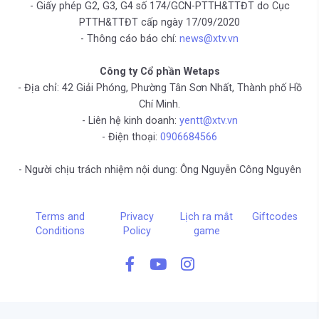
- Giấy phép G2, G3, G4 số 174/GCN-PTTH&TTĐT do Cục
PTTH&TTĐT cấp ngày 17/09/2020
- Thông cáo báo chí:
news@xtv.vn
Công ty Cổ phần Wetaps
- Địa chỉ: 42 Giải Phóng, Phường Tân Sơn Nhất, Thành phố Hồ
Chí Minh.
- Liên hệ kinh doanh:
yentt@xtv.vn
- Điện thoại:
0906684566
- Người chịu trách nhiệm nội dung: Ông Nguyễn Công Nguyên
Terms and
Privacy
Lịch ra mắt
Giftcodes
Conditions
Policy
game