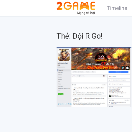
Timeline
Thẻ:
Đội R Go!