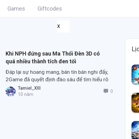
Games
Giftcodes
X
Lị
Khi NPH đứng sau Ma Thổi Đèn 3D có
quá nhiều thành tích đen tối
Đáp lại sự hoang mang, bán tín bán nghi đấy,
2Game đã quyết định đào sâu để tìm hiểu rõ
chân tướng sự thật một phen.
Tamiel_XIII
0
10 năm