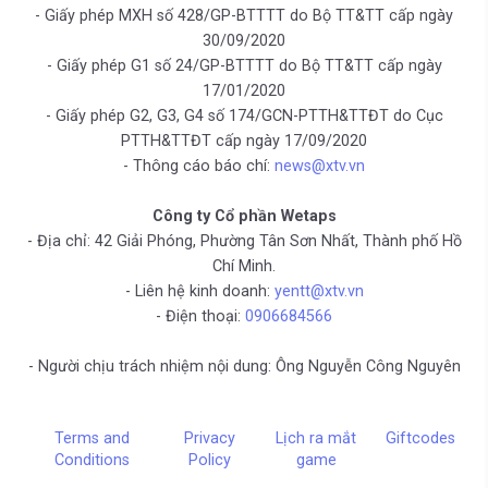
- Giấy phép MXH số 428/GP-BTTTT do Bộ TT&TT cấp ngày
30/09/2020
- Giấy phép G1 số 24/GP-BTTTT do Bộ TT&TT cấp ngày
17/01/2020
- Giấy phép G2, G3, G4 số 174/GCN-PTTH&TTĐT do Cục
PTTH&TTĐT cấp ngày 17/09/2020
- Thông cáo báo chí:
news@xtv.vn
Công ty Cổ phần Wetaps
- Địa chỉ: 42 Giải Phóng, Phường Tân Sơn Nhất, Thành phố Hồ
Chí Minh.
- Liên hệ kinh doanh:
yentt@xtv.vn
- Điện thoại:
0906684566
- Người chịu trách nhiệm nội dung: Ông Nguyễn Công Nguyên
Terms and
Privacy
Lịch ra mắt
Giftcodes
Conditions
Policy
game