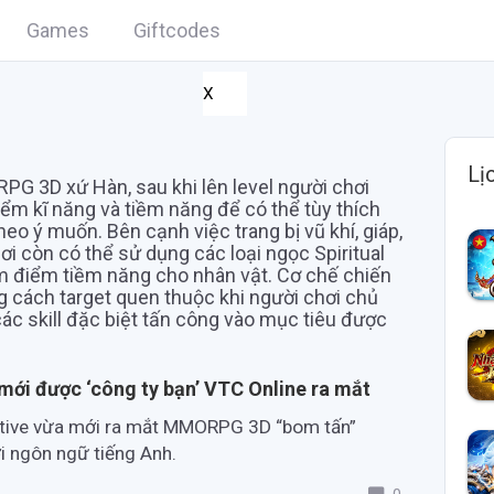
Games
Giftcodes
X
Lị
 3D xứ Hàn, sau khi lên level người chơi
ểm kĩ năng và tiềm năng để có thể tùy thích
theo ý muốn. Bên cạnh việc trang bị vũ khí, giáp,
i còn có thể sử dụng các loại ngọc Spiritual
m điểm tiềm năng cho nhân vật. Cơ chế chiến
g cách target quen thuộc khi người chơi chủ
ác skill đặc biệt tấn công vào mục tiêu được
mới được ‘công ty bạn’ VTC Online ra mắt
ctive vừa mới ra mắt MMORPG 3D “bom tấn”
ới ngôn ngữ tiếng Anh.