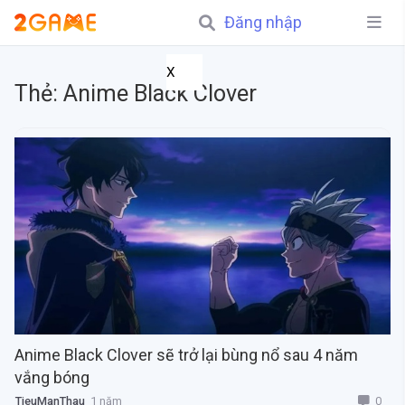
Đăng nhập
X
Thẻ:
Anime Black Clover
Anime Black Clover sẽ trở lại bùng nổ sau 4 năm
vắng bóng
0
TieuManThau
1 năm