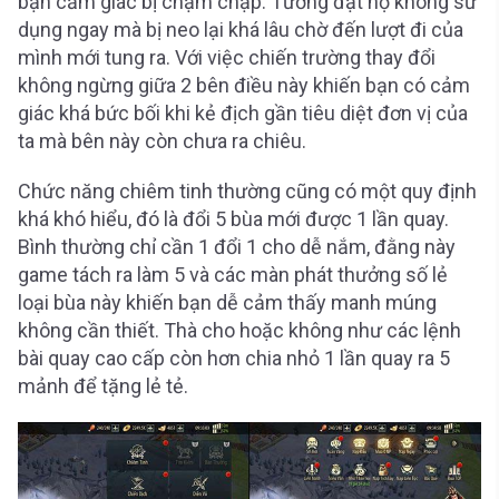
bạn cảm giác bị chậm chạp. Tướng đạt nộ không sử
dụng ngay mà bị neo lại khá lâu chờ đến lượt đi của
mình mới tung ra. Với việc chiến trường thay đổi
không ngừng giữa 2 bên điều này khiến bạn có cảm
giác khá bức bối khi kẻ địch gần tiêu diệt đơn vị của
ta mà bên này còn chưa ra chiêu.
Chức năng chiêm tinh thường cũng có một quy định
khá khó hiểu, đó là đổi 5 bùa mới được 1 lần quay.
Bình thường chỉ cần 1 đổi 1 cho dễ nắm, đằng này
game tách ra làm 5 và các màn phát thưởng số lẻ
loại bùa này khiến bạn dễ cảm thấy manh múng
không cần thiết. Thà cho hoặc không như các lệnh
bài quay cao cấp còn hơn chia nhỏ 1 lần quay ra 5
mảnh để tặng lẻ tẻ.