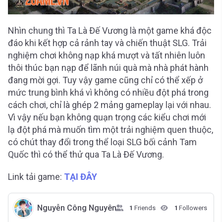
Nhìn chung thì Ta Là Đế Vương là một game khá độc
đáo khi kết hợp cả rảnh tay và chiến thuật SLG. Trải
nghiệm chơi không nạp khá mượt và tất nhiên luôn
thôi thúc bạn nạp để lãnh núi quà mà nhà phát hành
đang mời gợi. Tuy vậy game cũng chỉ có thể xếp ở
mức trung bình khá vì không có nhiều đột phá trong
cách chơi, chỉ là ghép 2 mảng gameplay lại với nhau.
Vì vậy nếu bạn không quạn trọng các kiểu chơi mới
lạ đột phá mà muốn tìm một trải nghiệm quen thuộc,
có chút thay đổi trong thể loại SLG bối cảnh Tam
Quốc thì có thể thử qua Ta Là Đế Vương.
Link tải game:
TẠI ĐÂY
Nguyễn Công Nguyên
1
Friends
1
Followers