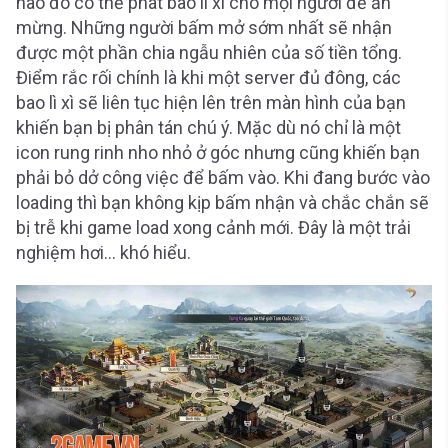
nào đó có thể phát bao lì xì cho mọi người để ăn
mừng. Những người bấm mở sớm nhất sẽ nhận
được một phần chia ngẫu nhiên của số tiền tổng.
Điểm rắc rối chính là khi một server đủ đông, các
bao lì xì sẽ liên tục hiện lên trên màn hình của bạn
khiến bạn bị phân tán chú ý. Mặc dù nó chỉ là một
icon rung rinh nho nhỏ ở góc nhưng cũng khiến bạn
phải bỏ dở công việc để bấm vào. Khi đang bước vào
loading thì bạn không kịp bấm nhận và chắc chắn sẽ
bị trễ khi game load xong cảnh mới. Đây là một trải
nghiệm hơi… khó hiểu.