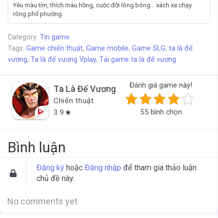
Yêu màu tím, thích màu hồng, cuộc đời lông bông... xách xe chạy
rông phố phường.
Category:
Tin game
Tags:
Game chiến thuật
,
Game mobile
,
Game SLG
,
ta là đế
vương
,
Ta là đế vương Vplay
,
Tải game ta là đế vương
Đánh giá game này!
Ta Là Đế Vương
Chiến thuật
55 bình chọn
3.9
star
Bình luận
Đăng ký
hoặc
Đăng nhập
để tham gia thảo luận
chủ đề này.
No comments yet