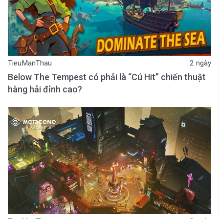
TieuManThau
2 ngày
Below The Tempest có phải là “Cú Hit” chiến thuật
hàng hải đỉnh cao?