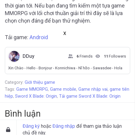
thời gian tới. Nếu bạn đang tìm kiếm một tựa game
MMORPG với lối chơi thuần giải trí thì đây sẽ là lựa
chọn chọn đáng để bạn thử nghiệm.
X
Tải game:
Android
DDuy
6
Friends
11
Followers
Xin Chào - Hello - Bonjour - Konnichiwa - Nῖ hᾶo - Sawasdee - Hola
Category:
Giới thiệu game
Tags:
Game MMORPG
,
Game mobile
,
Game nhập vai
,
game tiên
hiệp
,
Sword X Blade: Origin
,
Tải game Sword X Blade: Origin
Bình luận
Đăng ký
hoặc
Đăng nhập
để tham gia thảo luận
chủ đề này.