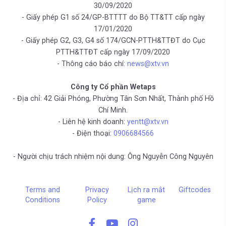
30/09/2020
- Giấy phép G1 số 24/GP-BTTTT do Bộ TT&TT cấp ngày
17/01/2020
- Giấy phép G2, G3, G4 số 174/GCN-PTTH&TTĐT do Cục
PTTH&TTĐT cấp ngày 17/09/2020
- Thông cáo báo chí:
news@xtv.vn
Công ty Cổ phần Wetaps
- Địa chỉ: 42 Giải Phóng, Phường Tân Sơn Nhất, Thành phố Hồ
Chí Minh.
- Liên hệ kinh doanh:
yentt@xtv.vn
- Điện thoại:
0906684566
- Người chịu trách nhiệm nội dung: Ông Nguyễn Công Nguyên
Terms and
Privacy
Lịch ra mắt
Giftcodes
Conditions
Policy
game