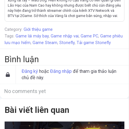
xưng rất tây – Mad Dog. Hiện không rõ Cậu Vàng có liên quan gì đến
Lão Hạc của Nam Cao hay không nhưng được biết chú cún đáng yêu
này hiện đang trở thành streamer chính của kênh XTV Network và
BTV tại 2Game. Sở thích của Vàng là chơi game bắn súng, nhập vai.
Category:
Giới thiệu game
Tags:
Game lái máy bay
,
Game nhập vai
,
Game PC
,
Game phiêu
lưu mạo hiểm
,
Game Steam
,
Stonefly
,
Tải game Stonefly
Bình luận
Đăng ký
hoặc
Đăng nhập
để tham gia thảo luận
chủ đề này.
No comments yet
Bài viết liên quan