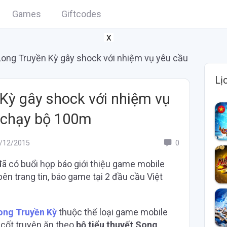
Games
Giftcodes
X
ong Truyền Kỳ gây shock với nhiệm vụ yêu cầu
Lị
Kỳ gây shock với nhiệm vụ
 chạy bộ 100m
/12/2015
0
 có buổi họp báo giới thiệu game mobile
ên trang tin, báo game tại 2 đầu cầu Việt
ong Truyền Kỳ
thuộc thể loại game mobile
 cốt truyện ăn theo
bộ tiểu thuyết Song