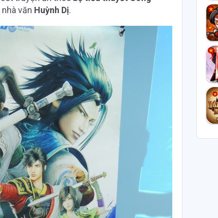
a nhà văn
Huỳnh Dị
.