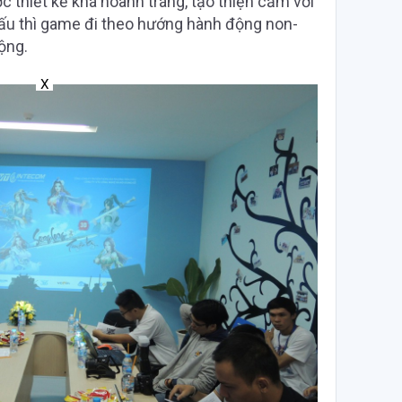
ợc thiết kế khá hoành tráng, tạo thiện cảm với
đấu thì game đi theo hướng hành động non-
ộng.
X