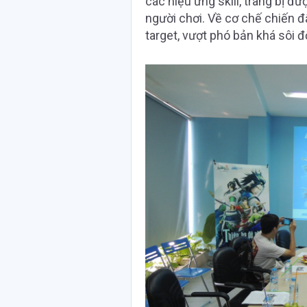
các hiệu ứng skill, trang bị đư
người chơi. Về cơ chế chiến 
target, vượt phó bản khá sôi đ