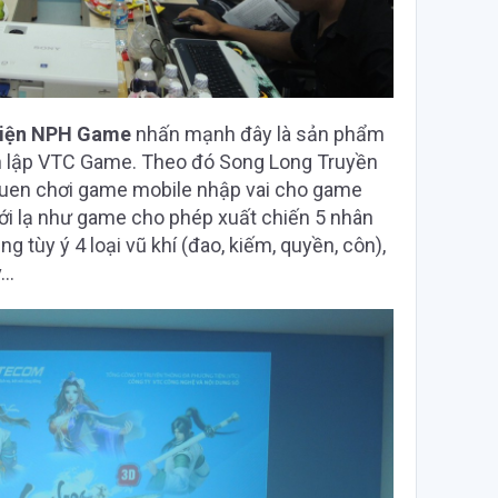
diện NPH Game
nhấn mạnh đây là sản phẩm
h lập VTC Game. Theo đó Song Long Truyền
quen chơi game mobile nhập vai cho game
mới lạ như game cho phép xuất chiến 5 nhân
g tùy ý 4 loại vũ khí (đao, kiếm, quyền, côn),
v…