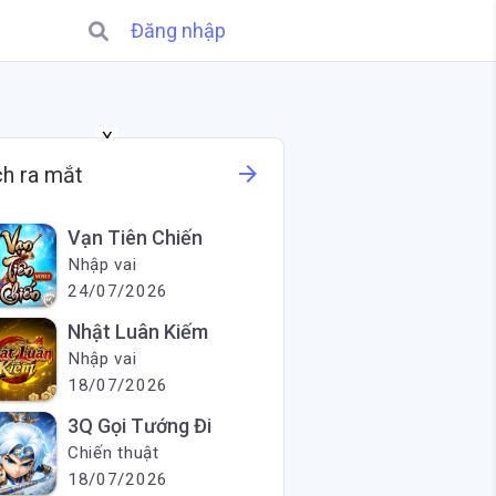
Đăng nhập
X
arrow_forward
ch ra mắt
Vạn Tiên Chiến
Nhập vai
24/07/2026
Nhật Luân Kiếm
Nhập vai
18/07/2026
3Q Gọi Tướng Đi
Chiến thuật
18/07/2026