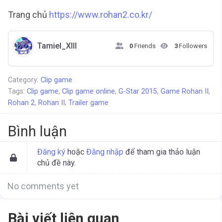
Trang chủ
https://www.rohan2.co.kr/
Tamiel_XIII
0
Friends
3
Followers
Category:
Clip game
Tags:
Clip game
,
Clip game online
,
G-Star 2015
,
Game Rohan II
,
Rohan 2
,
Rohan II
,
Trailer game
Bình luận
Đăng ký
hoặc
Đăng nhập
để tham gia thảo luận
chủ đề này.
No comments yet
Bài viết liên quan