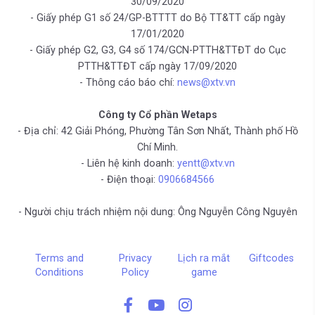
30/09/2020
- Giấy phép G1 số 24/GP-BTTTT do Bộ TT&TT cấp ngày
17/01/2020
- Giấy phép G2, G3, G4 số 174/GCN-PTTH&TTĐT do Cục
PTTH&TTĐT cấp ngày 17/09/2020
- Thông cáo báo chí:
news@xtv.vn
Công ty Cổ phần Wetaps
- Địa chỉ: 42 Giải Phóng, Phường Tân Sơn Nhất, Thành phố Hồ
Chí Minh.
- Liên hệ kinh doanh:
yentt@xtv.vn
- Điện thoại:
0906684566
- Người chịu trách nhiệm nội dung: Ông Nguyễn Công Nguyên
Terms and
Privacy
Lịch ra mắt
Giftcodes
Conditions
Policy
game