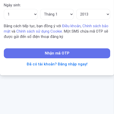
Ngày sinh:
Bằng cách tiếp tục, bạn đồng ý với
Điều khoản
,
Chính sách bảo
mật
và
Chính sách sử dụng Cookie
. Một SMS chứa mã OTP sẽ
được gửi đến số điện thoại đăng ký.
Nhận mã OTP
Đã có tài khoản? Đăng nhập ngay!