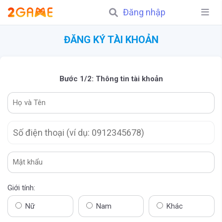
Đăng nhập
ĐĂNG KÝ TÀI KHOẢN
Bước 1/2: Thông tin tài khoản
Giới tính:
Nữ
Nam
Khác