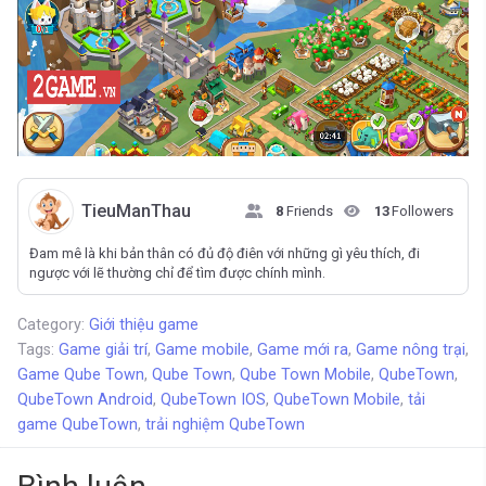
TieuManThau
8
Friends
13
Followers
Đam mê là khi bản thân có đủ độ điên với những gì yêu thích, đi
ngược với lẽ thường chỉ để tìm được chính mình.
Category:
Giới thiệu game
Tags:
Game giải trí
,
Game mobile
,
Game mới ra
,
Game nông trại
,
Game Qube Town
,
Qube Town
,
Qube Town Mobile
,
QubeTown
,
QubeTown Android
,
QubeTown IOS
,
QubeTown Mobile
,
tải
game QubeTown
,
trải nghiệm QubeTown