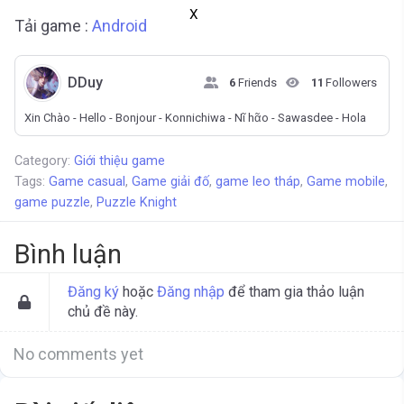
X
Tải game :
Android
DDuy
6
Friends
11
Followers
Xin Chào - Hello - Bonjour - Konnichiwa - Nῖ hᾶo - Sawasdee - Hola
Category:
Giới thiệu game
Tags:
Game casual
,
Game giải đố
,
game leo tháp
,
Game mobile
,
game puzzle
,
Puzzle Knight
Bình luận
Đăng ký
hoặc
Đăng nhập
để tham gia thảo luận
chủ đề này.
No comments yet