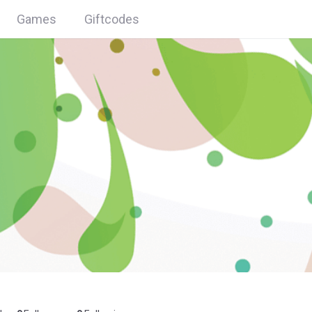
Games
Giftcodes