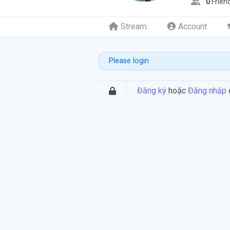
0
Frien
Stream
Account
Please login
Đăng ký
hoặc
Đăng nhập