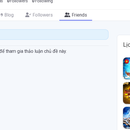
ds
0
Followers
0
Following
Blog
Followers
Friends
Lị
để tham gia thảo luận chủ đề này.