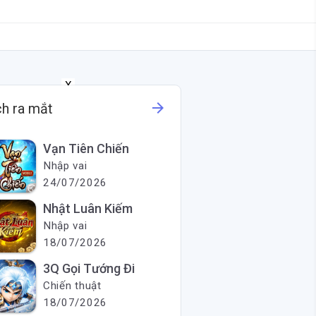
X
arrow_forward
ch ra mắt
Vạn Tiên Chiến
Nhập vai
24/07/2026
Nhật Luân Kiếm
Nhập vai
18/07/2026
3Q Gọi Tướng Đi
Chiến thuật
18/07/2026