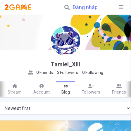
Đăng nhập
Tamiel_XIII
0
Friends
3
Followers
0
Following
Stream
Account
Blog
Followers
Friends