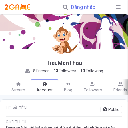
Đăng nhập
TieuManThau
8
Friends
13
Followers
10
Following
Stream
Account
Blog
Followers
Friends
HỌ VÀ TÊN
Public
GIỚI THIỆU