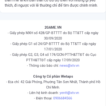
Đam mê là khi bản thân có đủ độ điên với những gì yêu
thích, đi ngược với lẽ thường chỉ để tìm được chính mình.
2GAME.VN
- Giấy phép MXH số 428/GP-BTTTT do Bộ TT&TT cấp ngày
30/09/2020
- Giấy phép G1 số 24/GP-BTTTT do Bộ TT&TT cấp ngày
17/01/2020
- Giấy phép G2, G3, G4 số 174/GCN-PTTH&TTĐT do Cục
PTTH&TTĐT cấp ngày 17/09/2020
- Thông cáo báo chí:
news@xtv.vn
Công ty Cổ phần Wetaps
- Địa chỉ: 42 Giải Phóng, Phường Tân Sơn Nhất, Thành phố Hồ
Chí Minh.
- Liên hệ kinh doanh:
yentt@xtv.vn
- Điện thoại:
0906684566