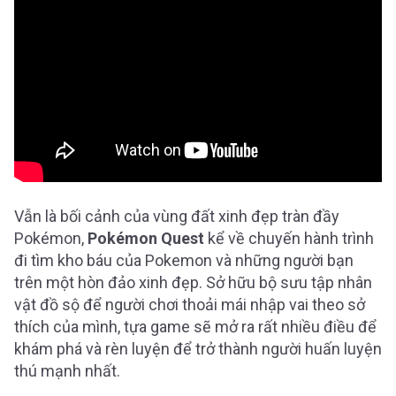
Vẫn là bối cảnh của vùng đất xinh đẹp tràn đầy
Pokémon,
Pokémon Quest
kể về chuyến hành trình
đi tìm kho báu của Pokemon và những người bạn
trên một hòn đảo xinh đẹp. Sở hữu bộ sưu tập nhân
vật đồ sộ để người chơi thoải mái nhập vai theo sở
thích của mình, tựa game sẽ mở ra rất nhiều điều để
khám phá và rèn luyện để trở thành người huấn luyện
thú mạnh nhất.