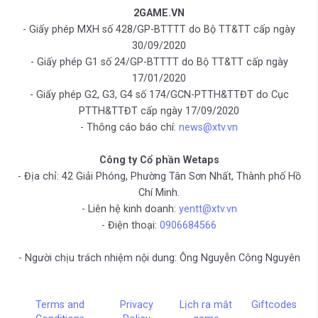
2GAME.VN
- Giấy phép MXH số 428/GP-BTTTT do Bộ TT&TT cấp ngày
30/09/2020
- Giấy phép G1 số 24/GP-BTTTT do Bộ TT&TT cấp ngày
17/01/2020
- Giấy phép G2, G3, G4 số 174/GCN-PTTH&TTĐT do Cục
PTTH&TTĐT cấp ngày 17/09/2020
- Thông cáo báo chí:
news@xtv.vn
Công ty Cổ phần Wetaps
- Địa chỉ: 42 Giải Phóng, Phường Tân Sơn Nhất, Thành phố Hồ
Chí Minh.
- Liên hệ kinh doanh:
yentt@xtv.vn
- Điện thoại:
0906684566
- Người chịu trách nhiệm nội dung: Ông Nguyễn Công Nguyên
Terms and
Privacy
Lịch ra mắt
Giftcodes