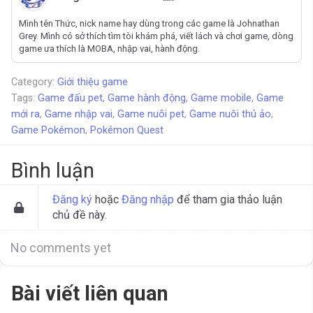
Mình tên Thức, nick name hay dùng trong các game là Johnathan
Grey. Mình có sở thích tìm tòi khám phá, viết lách và chơi game, dòng
game ưa thích là MOBA, nhập vai, hành động.
Category:
Giới thiệu game
Tags:
Game đấu pet
,
Game hành động
,
Game mobile
,
Game
mới ra
,
Game nhập vai
,
Game nuôi pet
,
Game nuôi thú ảo
,
Game Pokémon
,
Pokémon Quest
Bình luận
Đăng ký
hoặc
Đăng nhập
để tham gia thảo luận
chủ đề này.
No comments yet
Bài viết liên quan