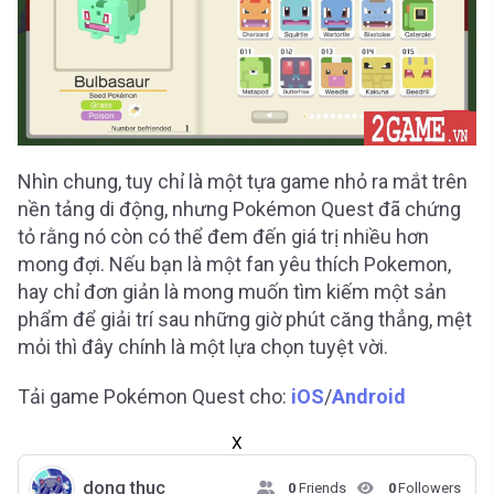
Nhìn chung, tuy chỉ là một tựa game nhỏ ra mắt trên
nền tảng di động, nhưng Pokémon Quest đã chứng
tỏ rằng nó còn có thể đem đến giá trị nhiều hơn
mong đợi. Nếu bạn là một fan yêu thích Pokemon,
hay chỉ đơn giản là mong muốn tìm kiếm một sản
phẩm để giải trí sau những giờ phút căng thẳng, mệt
mỏi thì đây chính là một lựa chọn tuyệt vời.
Tải game Pokémon Quest cho:
iOS
/
Android
X
dong thuc
0
Friends
0
Followers