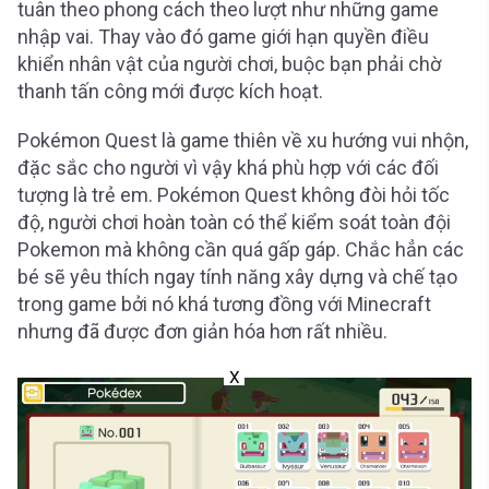
tuân theo phong cách theo lượt như những game
nhập vai. Thay vào đó game giới hạn quyền điều
khiển nhân vật của người chơi, buộc bạn phải chờ
thanh tấn công mới được kích hoạt.
Pokémon Quest là game thiên về xu hướng vui nhộn,
đặc sắc cho người vì vậy khá phù hợp với các đối
tượng là trẻ em. Pokémon Quest không đòi hỏi tốc
độ, người chơi hoàn toàn có thể kiểm soát toàn đội
Pokemon mà không cần quá gấp gáp. Chắc hẳn các
bé sẽ yêu thích ngay tính năng xây dựng và chế tạo
trong game bởi nó khá tương đồng với Minecraft
nhưng đã được đơn giản hóa hơn rất nhiều.
X