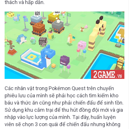
thách và hấp dẫn.
Các nhân vật trong Pokémon Quest trên chuyến
phiêu lưu của mình sẽ phải học cách tìm kiếm kho
báu và thức ăn cũng như phải chiến đấu để sinh tồn.
Sử dụng khu cắm trại để thu hút đồng đội mới và gia
nhập vào lực lượng của mình. Tại đây, huấn luyện
viên sẽ chọn 3 con quái để chiến đấu nhưng không