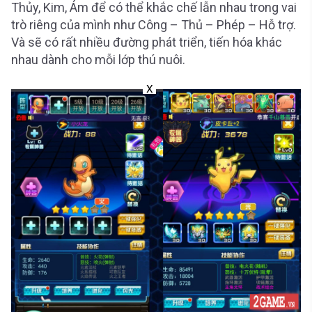
Thủy, Kim, Ám để có thể khắc chế lẫn nhau trong vai
trò riêng của mình như Công – Thủ – Phép – Hỗ trợ.
Và sẽ có rất nhiều đường phát triển, tiến hóa khác
nhau dành cho mỗi lớp thú nuôi.
X