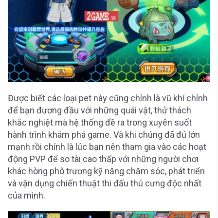
Được biết các loại pet này cũng chính là vũ khí chính
để bạn đương đầu với những quái vật, thử thách
khắc nghiệt mà hệ thống đề ra trong xuyên suốt
hành trình khám phá game. Và khi chúng đã đủ lớn
mạnh rồi chính là lúc bạn nên tham gia vào các hoạt
động PVP để so tài cao thấp với những người chơi
khác hòng phô trương kỹ năng chăm sóc, phát triển
và vận dụng chiến thuật thi đấu thú cưng độc nhất
của mình.