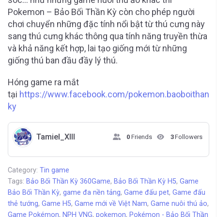
Pokemon – Bảo Bối Thần Kỳ còn cho phép người
chơi chuyển những đặc tính nổi bật từ thú cưng này
sang thú cưng khác thông qua tính năng truyền thừa
và khả năng kết hợp, lai tạo giống mới từ những
giống thú ban đầu đầy lý thú.
Hóng game ra mắt
tại
https://www.facebook.com/pokemon.baoboithan
ky
Tamiel_XIII
0
Friends
3
Followers
Category:
Tin game
Tags:
Bảo Bối Thần Kỳ 360Game
,
Bảo Bối Thần Kỳ H5
,
Game
Bảo Bối Thần Kỳ
,
game đa nền tảng
,
Game đấu pet
,
Game đấu
thẻ tướng
,
Game H5
,
Game mới về Việt Nam
,
Game nuôi thú ảo
,
Game Pokémon
,
NPH VNG
,
pokemon
,
Pokémon - Bảo Bối Thần