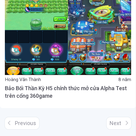
Hoàng Văn Thành
8 năm
Bảo Bối Thần Kỳ H5 chính thức mở cửa Alpha Test
trên cổng 360game
Previous
Next