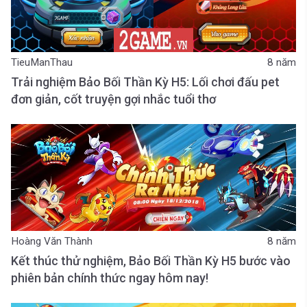
TieuManThau
8 năm
Trải nghiệm Bảo Bối Thần Kỳ H5: Lối chơi đấu pet
đơn giản, cốt truyện gợi nhắc tuổi thơ
Hoàng Văn Thành
8 năm
Kết thúc thử nghiệm, Bảo Bối Thần Kỳ H5 bước vào
phiên bản chính thức ngay hôm nay!