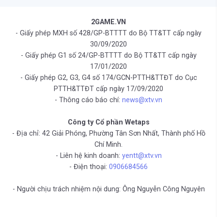
2GAME.VN
- Giấy phép MXH số 428/GP-BTTTT do Bộ TT&TT cấp ngày
30/09/2020
- Giấy phép G1 số 24/GP-BTTTT do Bộ TT&TT cấp ngày
17/01/2020
- Giấy phép G2, G3, G4 số 174/GCN-PTTH&TTĐT do Cục
PTTH&TTĐT cấp ngày 17/09/2020
- Thông cáo báo chí:
news@xtv.vn
Công ty Cổ phần Wetaps
- Địa chỉ: 42 Giải Phóng, Phường Tân Sơn Nhất, Thành phố Hồ
Chí Minh.
- Liên hệ kinh doanh:
yentt@xtv.vn
- Điện thoại:
0906684566
- Người chịu trách nhiệm nội dung: Ông Nguyễn Công Nguyên