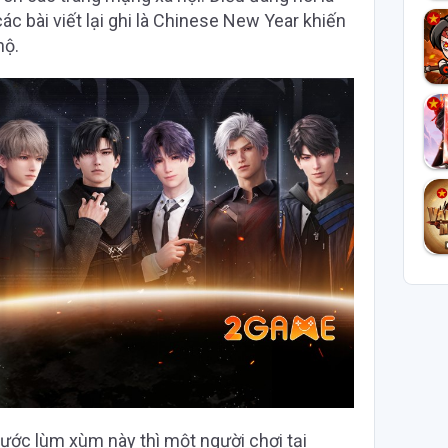
ác bài viết lại ghi là Chinese New Year khiến
nộ.
trước lùm xùm này thì một người chơi tại