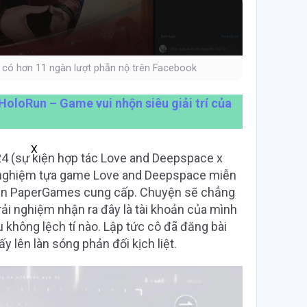
 có hơn 11 ngàn lượt phẫn nộ trên Facebook
HoloRun – Game vui nhộn siêu giải trí của
X
4 (sự kiện hợp tác Love and Deepspace x
ải nghiệm tựa game Love and Deepspace miễn
 bên PaperGames cung cấp. Chuyện sẽ chẳng
rải nghiệm nhận ra đây là tài khoản của mình
u không lệch tí nào. Lập tức cô đã đăng bài
y lên làn sóng phản đối kịch liệt.