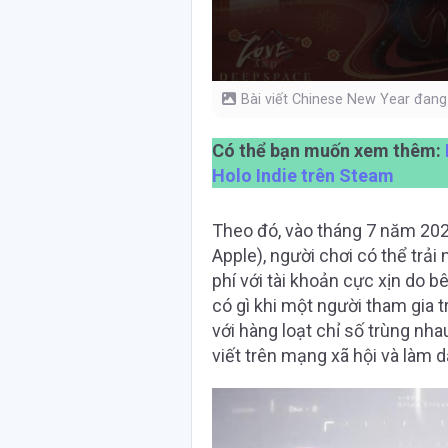
Bài viết Chinese New Year đang
Có thể bạn muốn xem thêm:
Holo Indie trên Steam
Theo đó, vào tháng 7 năm 202
Apple), người chơi có thể tr
phí với tài khoản cực xịn do
có gì khi một người tham gia t
với hàng loạt chỉ số trùng nha
viết trên mạng xã hội và làm dấ