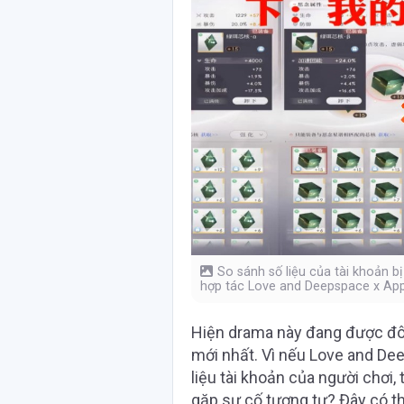
So sánh số liệu của tài khoản bị
hợp tác Love and Deepspace x App
Hiện drama này đang được đô
mới nhất. Vì nếu Love and De
liệu tài khoản của người chơi
gặp sự cố tương tự? Đây có th