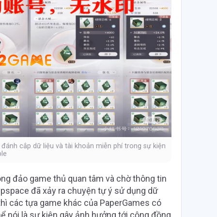
 đánh cắp dữ liệu và tài khoản miễn phí trong sự kiện
le
ng đảo game thủ quan tâm và chờ thông tin
epspace đã xảy ra chuyện tự ý sử dụng dữ
, thì các tựa game khác của PaperGames có
ể nói là sự kiện gây ảnh hưởng tới cộng đồng