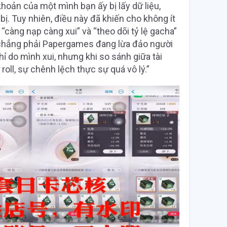
 khoản của một mình bạn ấy bị lấy dữ liệu,
ị. Tuy nhiên, điều này đã khiến cho không ít
“càng nạp càng xui” và “theo dõi tỷ lệ gacha”
 chẳng phải Papergames đang lừa đảo người
ỉ do mình xui, nhưng khi so sánh giữa tài
roll, sự chênh lệch thực sự quá vô lý.”