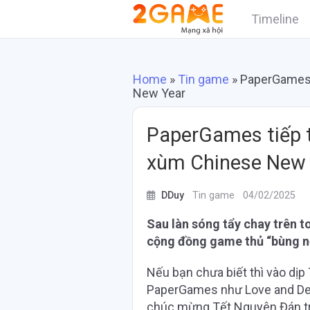
Timeline
Home
»
Tin game
»
PaperGames 
New Year
PaperGames tiếp 
xùm Chinese New 
DDuy
Tin game
04/02/2025
Sau làn sóng tẩy chay trên t
cộng đồng game thủ “bùng n
Nếu bạn chưa biết thì vào dịp
PaperGames như Love and Deeps
chúc mừng Tết Nguyên Đán trê