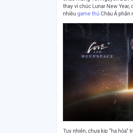
thay vì chúc Lunar New Year, c
nhiều
game thủ
Châu Á phẫn 
Tuy nhiên, chưa kịp “hạ hỏa” 