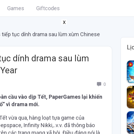
Games
Giftcodes
X
tiếp tục dính drama sau lùm xùm Chinese
Lị
tục dính drama sau lùm
Year
0
oàn cầu vào dịp Tết, PaperGames lại khiến
ổ” vì drama mới.
 Tết vừa qua, hàng loạt tựa game của
pace, Infinity Nikki,..v.v. đã thông báo
n các trang mạng xã hội. Điều đáng nói là