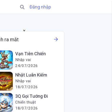
Đăng nhập
X
arrow_forward
ch ra mắt
Vạn Tiên Chiến
Nhập vai
24/07/2026
Nhật Luân Kiếm
Nhập vai
18/07/2026
3Q Gọi Tướng Đi
Chiến thuật
18/07/2026