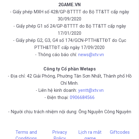
2GAME.VN
- Giấy phép MXH số 428/GP-BTTTT do Bộ TT&TT cấp ngày
30/09/2020
- Giấy phép G1 số 24/GP-BTTTT do Bộ TT&TT cấp ngày
17/01/2020
- Giấy phép G2, G3, G4 số 174/GCN-PTTH&TTĐT do Cục
PTTH&TTĐT cấp ngày 17/09/2020
- Thông cáo báo chí:
news@xtv.vn
Công ty Cổ phần Wetaps
- Địa chỉ: 42 Giải Phóng, Phường Tân Sơn Nhất, Thành phố Hồ
Chí Minh.
- Liên hệ kinh doanh:
yentt@xtv.vn
- Điện thoại:
0906684566
- Người chịu trách nhiệm nội dung: Ông Nguyễn Công Nguyên
Terms and
Privacy
Lịch ra mắt
Giftcodes
Conditions
Policy
game