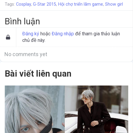
Tags:
Cosplay
,
G-Star 2015
,
Hội chợ triển lãm game
,
Show girl
Bình luận
Đăng ký
hoặc
Đăng nhập
để tham gia thảo luận
chủ đề này.
No comments yet
Bài viết liên quan