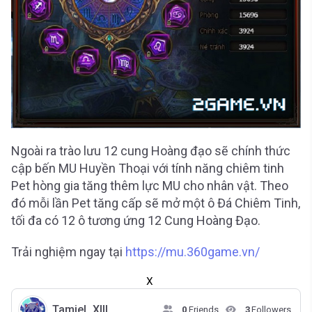
Ngoài ra trào lưu 12 cung Hoàng đạo sẽ chính thức
cập bến MU Huyền Thoại với tính năng chiêm tinh
Pet hòng gia tăng thêm lực MU cho nhân vật. Theo
đó mỗi lần Pet tăng cấp sẽ mở một ô Đá Chiêm Tinh,
tối đa có 12 ô tương ứng 12 Cung Hoàng Đạo.
Trải nghiệm ngay tại
https://mu.360game.vn/
X
Tamiel_XIII
0
Friends
3
Followers