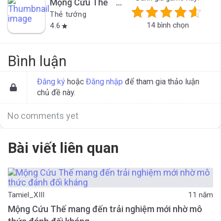
Mộng Cứu Thế
*Đã đóng cửa*
Thẻ tướng
14 bình chọn
4.6
star
Bình luận
Đăng ký
hoặc
Đăng nhập
để tham gia thảo luận
chủ đề này.
No comments yet
Bài viết liên quan
Tamiel_XIII
11 năm
Mộng Cứu Thế mang đến trải nghiệm mới nhờ mô