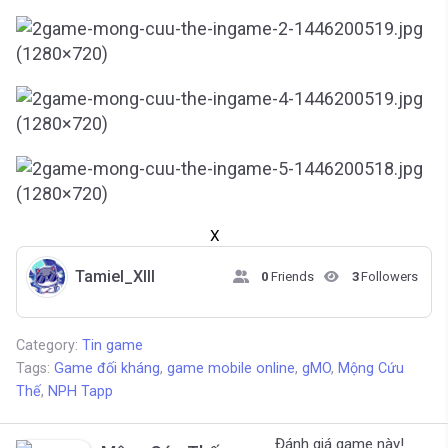
X
Tamiel_XIII
0
Friends
3
Followers
Category:
Tin game
Tags:
Game đối kháng
,
game mobile online
,
gMO
,
Mộng Cứu
Thế
,
NPH Tapp
Đánh giá game này!