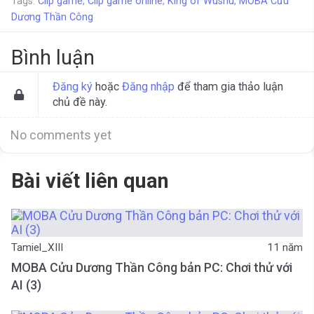
Tags:
Clip game
,
Clip game online
,
King of Wushu
,
MOBA Cửu
Dương Thần Công
Bình luận
Đăng ký
hoặc
Đăng nhập
để tham gia thảo luận
chủ đề này.
No comments yet
Bài viết liên quan
Tamiel_XIII
11 năm
MOBA Cửu Dương Thần Công bản PC: Chơi thử với
AI (3)