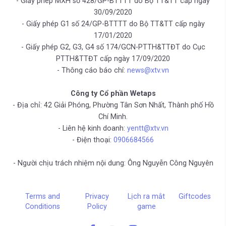
- Giấy phép MXH số 428/GP-BTTTT do Bộ TT&TT cấp ngày
30/09/2020
- Giấy phép G1 số 24/GP-BTTTT do Bộ TT&TT cấp ngày
17/01/2020
- Giấy phép G2, G3, G4 số 174/GCN-PTTH&TTĐT do Cục
PTTH&TTĐT cấp ngày 17/09/2020
- Thông cáo báo chí:
news@xtv.vn
Công ty Cổ phần Wetaps
- Địa chỉ: 42 Giải Phóng, Phường Tân Sơn Nhất, Thành phố Hồ
Chí Minh.
- Liên hệ kinh doanh:
yentt@xtv.vn
- Điện thoại:
0906684566
- Người chịu trách nhiệm nội dung: Ông Nguyễn Công Nguyên
Terms and
Privacy
Lịch ra mắt
Giftcodes
Conditions
Policy
game