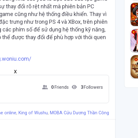
ự thay đổi rõ rệt nhất mà phiên bản PC
n game cũng như hệ thống điều khiển. Thay vì
ặc trưng như trong PS 4 và XBox, trên phiên
g các phím số để sử dụng hệ thống kỹ năng,
 thể được thay đổi để phù hợp với thói quen
g.woniu.com/
X
0
Friends
3
Followers
e online
,
King of Wushu
,
MOBA Cửu Dương Thần Công