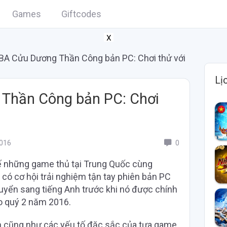
Games
Giftcodes
X
A Cửu Dương Thần Công bản PC: Chơi thử với
Lị
Thần Công bản PC: Chơi
016
0
ế những game thủ tại Trung Quốc cùng
có cơ hội trải nghiệm tận tay phiên bản PC
yển sang tiếng Anh trước khi nó được chính
ào quý 2 năm 2016.
h cũng như các yếu tố đặc sắc của tựa game