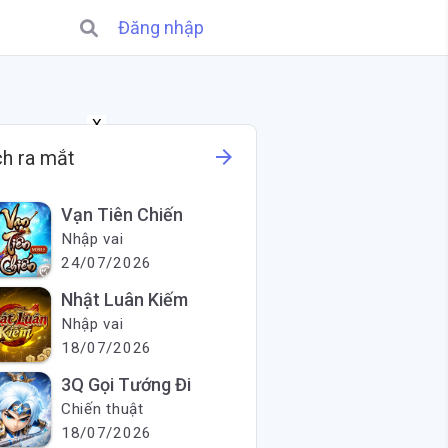
Đăng nhập
X
arrow_forward
ch ra mắt
Vạn Tiên Chiến
Nhập vai
24/07/2026
Nhật Luân Kiếm
Nhập vai
18/07/2026
3Q Gọi Tướng Đi
Chiến thuật
18/07/2026