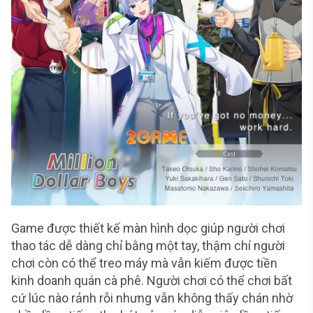
Game được thiết kế màn hình dọc giúp người chơi
thao tác dễ dàng chỉ bằng một tay, thậm chí người
chơi còn có thể treo máy mà vẫn kiếm được tiền
kinh doanh quán cà phê. Người chơi có thể chơi bất
cứ lúc nào rảnh rỗi nhưng vẫn không thấy chán nhờ