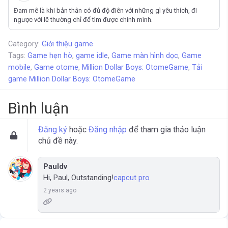
Đam mê là khi bản thân có đủ độ điên với những gì yêu thích, đi
ngược với lẽ thường chỉ để tìm được chính mình.
Category:
Giới thiệu game
Tags:
Game hẹn hò
,
game idle
,
Game màn hình dọc
,
Game
mobile
,
Game otome
,
Million Dollar Boys: OtomeGame
,
Tải
game Million Dollar Boys: OtomeGame
Bình luận
Đăng ký
hoặc
Đăng nhập
để tham gia thảo luận
chủ đề này.
Pauldv
Hi, Paul, Outstanding!
capcut pro
2 years ago