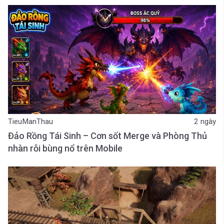
TieuManThau
2 ngày
Đảo Rồng Tái Sinh – Cơn sốt Merge và Phòng Thủ
nhàn rỗi bùng nổ trên Mobile