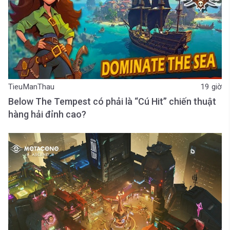
TieuManThau
19 giờ
Below The Tempest có phải là “Cú Hit” chiến thuật
hàng hải đỉnh cao?