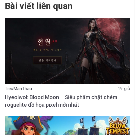
Bài viết liên quan
TieuManThau
19 giờ
Hyeolwol: Blood Moon – Siêu phẩm chặt chém
roguelite đồ họa pixel mới nhất