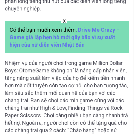
phần lồng tiếng thu hút của các diễn viên lồng tiếng
chuyên nghiệp.
X
Có thể bạn muốn xem thêm:
Drive Me Crazy –
Game giả lập hẹn hò mới gây bão vì sự xuất
hiện của nữ diễn viên Nhật Bản
Nhiệm vụ của người chơi trong game Million Dollar
Boys: OtomeGame không chỉ là nâng cấp nhân viên,
tăng năng suất làm việc của họ để kiếm tiền nhanh
hơn mà cốt truyện còn tạo cơ hội cho bạn tương tác,
làm sâu sắc thêm mối quan hệ của bạn với các
chàng trai. Bạn sẽ chơi các minigame cùng với các
chàng trai như High & Low, Finding Things và Rock
Paper Scissors. Chơi càng nhiều bạn càng nhanh trả
hết nợ. Ngoài ra, người chơi còn có thể tặng quà cho
các chàng trai qua 2 cách: “Chào hàng” hoặc sử