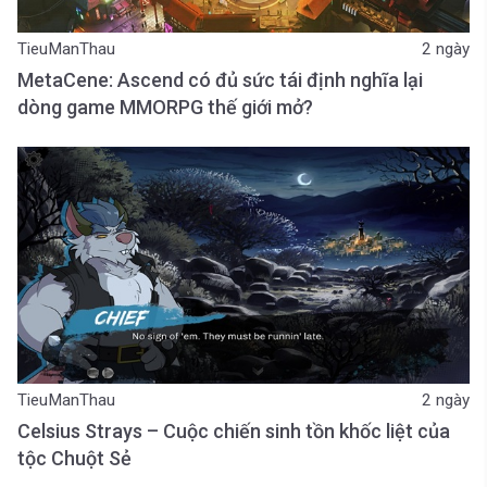
TieuManThau
2 ngày
MetaCene: Ascend có đủ sức tái định nghĩa lại
dòng game MMORPG thế giới mở?
TieuManThau
2 ngày
Celsius Strays – Cuộc chiến sinh tồn khốc liệt của
tộc Chuột Sẻ