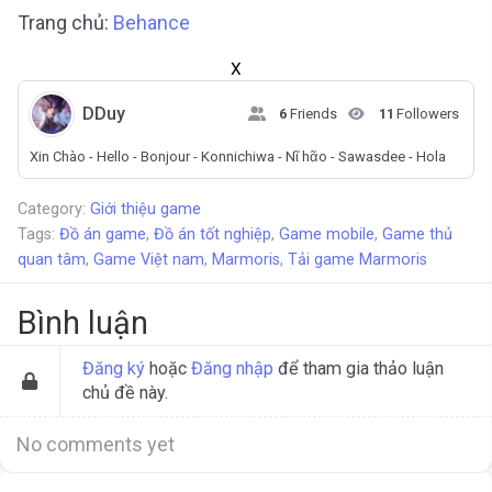
Trang chủ:
Behance
X
DDuy
6
Friends
11
Followers
Xin Chào - Hello - Bonjour - Konnichiwa - Nῖ hᾶo - Sawasdee - Hola
Category:
Giới thiệu game
Tags:
Đồ án game
,
Đồ án tốt nghiệp
,
Game mobile
,
Game thủ
quan tâm
,
Game Việt nam
,
Marmoris
,
Tải game Marmoris
Bình luận
Đăng ký
hoặc
Đăng nhập
để tham gia thảo luận
chủ đề này.
No comments yet