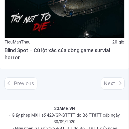
TieuManThau
20 giờ
Blind Spot – Cú lột xác của dòng game survial
horror
Previous
Next
2GAME.VN
- Giấy phép MXH số 428/GP-BTTTT do Bộ TT&TT cấp ngày
30/09/2020
- Giấy phép G1 số 24/GP-BTTTT do Bộ TT&TT cấp ngày