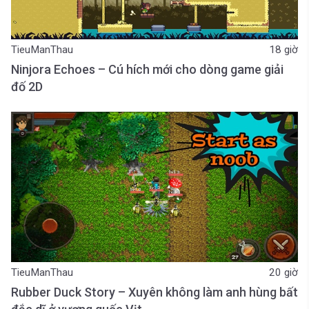
TieuManThau
18 giờ
Ninjora Echoes – Cú hích mới cho dòng game giải
đố 2D
TieuManThau
20 giờ
Rubber Duck Story – Xuyên không làm anh hùng bất