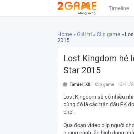
Timeline
Home
»
Giải trí
»
Clip game
»
Los
2015
Lost Kingdom hé lộ
Star 2015
Tamiel_XIII
Clip game
12/11/2
Lost Kingdom sẽ có nhiều nhiệ
cùng đó là các trận đấu PK đ
chơi.
Qua đoạn video clip người chơ
quang cảnh lẫn hình dạng nhân