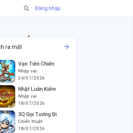
Đăng nhập
X
arrow_forward
ch ra mắt
Vạn Tiên Chiến
Nhập vai
24/07/2026
Nhật Luân Kiếm
Nhập vai
18/07/2026
3Q Gọi Tướng Đi
Chiến thuật
18/07/2026