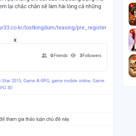
m lại chắc chắn sẽ làm hài lòng cả những
ur33.co.kr/lostkingdom/teasing/pre_register
X
0
Friends
3
Followers
-Star 2015
,
Game A-RPG
,
game mobile online
,
Game
PG 3D
để tham gia thảo luận chủ đề này.