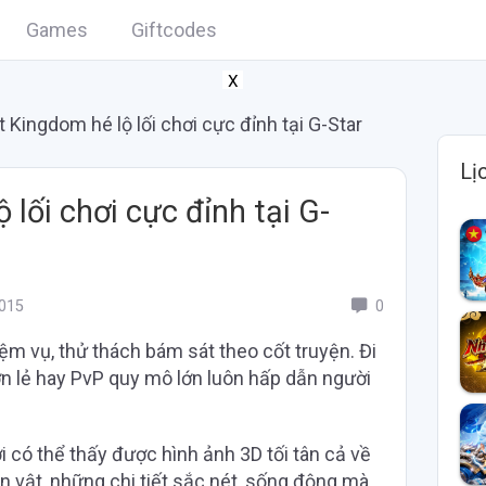
Games
Giftcodes
X
t Kingdom hé lộ lối chơi cực đỉnh tại G-Star
Lị
 lối chơi cực đỉnh tại G-
015
0
m vụ, thử thách bám sát theo cốt truyện. Đi
ơn lẻ hay PvP quy mô lớn luôn hấp dẫn người
i có thể thấy được hình ảnh 3D tối tân cả về
 vật, những chi tiết sắc nét, sống động mà