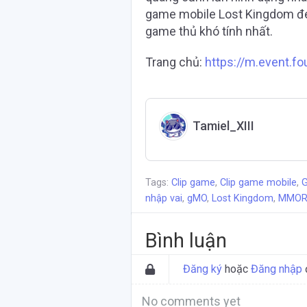
game mobile Lost Kingdom đe
game thủ khó tính nhất.
Trang chủ:
https://m.event.fo
Tamiel_XIII
Tags:
Clip game
,
Clip game mobile
,
G
nhập vai
,
gMO
,
Lost Kingdom
,
MMOR
Bình luận
Đăng ký
hoặc
Đăng nhập
No comments yet