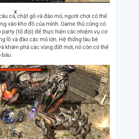
X
câu cá, chặt gỗ và đào mỏ, người chơi có thể
ung vào kho đồ của mình. Game thủ cũng có
party (tổ đội) để thực hiện các nhiệm vụ cơ
g lồ và đào các mỏ lớn. Hệ thống tàu bè
và khám phá các vùng đất mới, nó còn có thể
 báu.