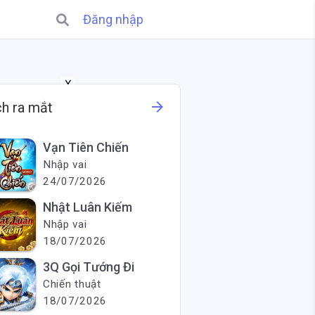
Đăng nhập
X
arrow_forward
ch ra mắt
Vạn Tiên Chiến
Nhập vai
24/07/2026
Nhật Luân Kiếm
Nhập vai
18/07/2026
3Q Gọi Tướng Đi
Chiến thuật
18/07/2026