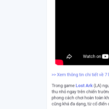
>> Xem thông tin chi tiết về 7
Trong game
Lost Ark
(LA) ngư
thu nhỏ ngay trên chiến trườn
phong cách chơi hoàn toàn kh
cũng khá đa dạng, từ cổ điển c