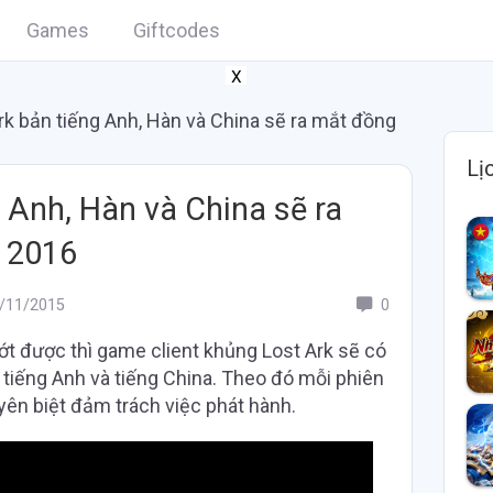
Games
Giftcodes
X
rk bản tiếng Anh, Hàn và China sẽ ra mắt đồng
Lị
 Anh, Hàn và China sẽ ra
o 2016
/11/2015
0
t được thì game client khủng Lost Ark sẽ có
 tiếng Anh và tiếng China. Theo đó mỗi phiên
ên biệt đảm trách việc phát hành.