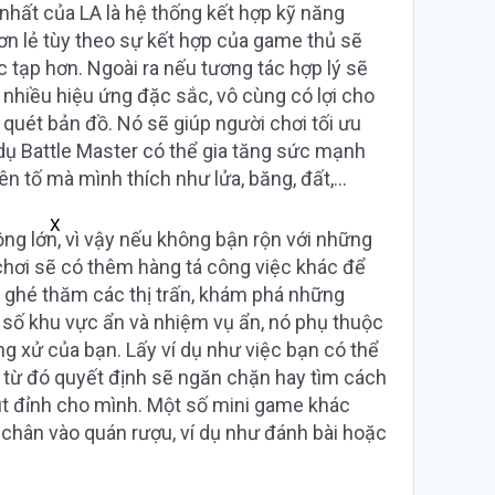
nhất của LA là hệ thống kết hợp kỹ năng
ơn lẻ tùy theo sự kết hợp của game thủ sẽ
c tạp hơn. Ngoài ra nếu tương tác hợp lý sẽ
i nhiều hiệu ứng đặc sắc, vô cùng có lợi cho
 quét bản đồ. Nó sẽ giúp người chơi tối ưu
 dụ Battle Master có thể gia tăng sức mạnh
n tố mà mình thích như lửa, băng, đất,…
X
rộng lớn, vì vậy nếu không bận rộn với những
chơi sẽ có thêm hàng tá công việc khác để
, ghé thăm các thị trấn, khám phá những
 số khu vực ẩn và nhiệm vụ ẩn, nó phụ thuộc
g xử của bạn. Lấy ví dụ như việc bạn có thể
từ đó quyết định sẽ ngăn chặn hay tìm cách
út đỉnh cho mình. Một số mini game khác
 chân vào quán rượu, ví dụ như đánh bài hoặc