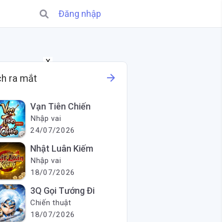
Đăng nhập
X
arrow_forward
ch ra mắt
Vạn Tiên Chiến
Nhập vai
24/07/2026
Nhật Luân Kiếm
Nhập vai
18/07/2026
3Q Gọi Tướng Đi
Chiến thuật
18/07/2026