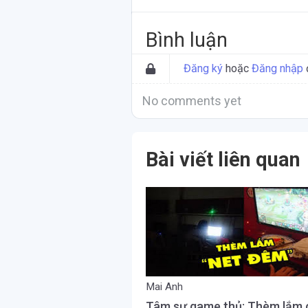
Bình luận
Đăng ký
hoặc
Đăng nhập
No comments yet
Bài viết liên quan
Mai Anh
Tâm sự game thủ: Thèm lắm 