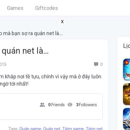
Games
Giftcodes
X
do mà bạn sợ ra quán net là…
Lị
 quán net là…
015
0
m khắp nơi tề tựu, chính vì vậy mà ở đây luôn
 ngờ tới nhất!
0
Friends
3
Followers
Tags:
Quán game
,
Quán net
,
Tiệm game
,
Tiệm net