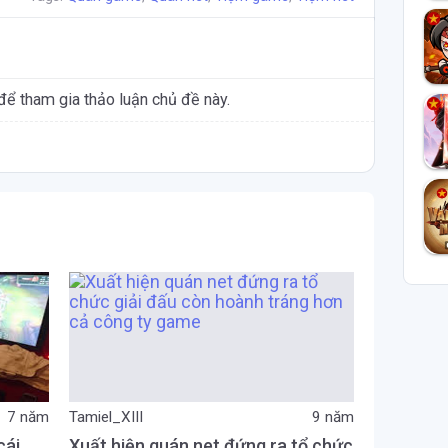
để tham gia thảo luận chủ đề này.
7 năm
Tamiel_XIII
9 năm
cái
Xuất hiện quán net đứng ra tổ chức