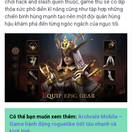
chơi hack and slash quen thuộc, game thủ sẽ có dịp
thỏa sức phô diễn kĩ năng cũng như tập hợp những
chiến binh hùng mạnh tạo nên một đội quân hùng
hậu khám phá đến từng ngóc ngách của ngục tối.
Có thể bạn muốn xem thêm:
Archvale Mobile –
Game hành động roguelike tiết tấu nhanh và
kịch tính