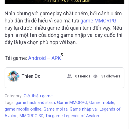
Nhìn chung với gameplay chặt chém, bối cảnh u ám
hấp dẫn thì dễ hiểu vì sao mà tựa
game MMORPG
này lại được nhiều game thủ quan tâm đến vậy. Nếu
bạn là một fan của dòng game nhập vai cày cuốc thì
đây là lựa chọn phù hợp với bạn.
X
Tải game:
Android
–
APK
Thien Do
0
Friends
3
Followers
Category:
Giới thiệu game
Tags:
game hack and slash
,
Game MMORPG
,
Game mobile
,
game mobile online
,
Game mới ra
,
Game nhập vai
,
Legends of
Avalon
,
MMORPG 3D
,
Tải game Legends of Avalon