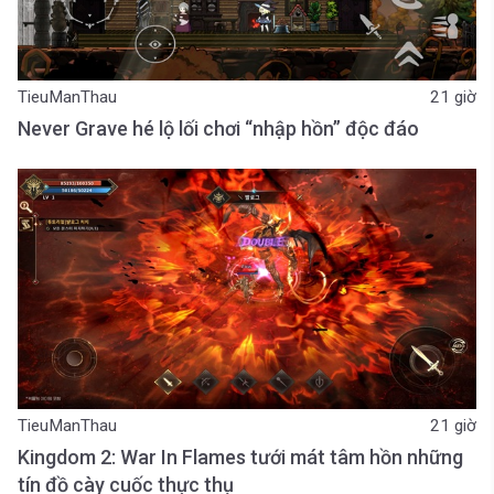
TieuManThau
21 giờ
Never Grave hé lộ lối chơi “nhập hồn” độc đáo
TieuManThau
21 giờ
Kingdom 2: War In Flames tưới mát tâm hồn những
tín đồ cày cuốc thực thụ