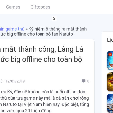
Games
Giftcodes
X
hìn game thủ
»
Kỷ niệm 6 tháng ra mắt thành
ức big offline cho toàn bộ fan Naruto
Lị
a mắt thành công, Làng Lá
ức big offline cho toàn bộ
hủ
12/01/2019
0
u Ký, đây sẽ không còn là buổi offline đơn
thủ của tựa game này mà là cả sân chơi rộng
 Naruto tại Việt Nam hiện nay. Đặc biệt, tổng
 còn vượt qua 20 triệu đồng.