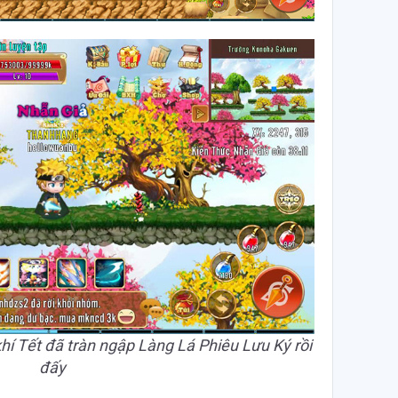
hí Tết đã tràn ngập Làng Lá Phiêu Lưu Ký rồi
đấy