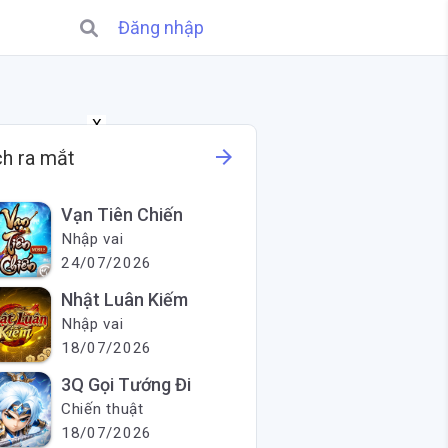
Đăng nhập
X
arrow_forward
ch ra mắt
Vạn Tiên Chiến
Nhập vai
24/07/2026
Nhật Luân Kiếm
Nhập vai
18/07/2026
3Q Gọi Tướng Đi
Chiến thuật
18/07/2026