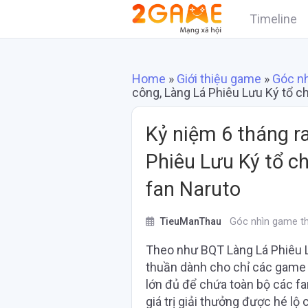
Timeline
Home
»
Giới thiệu game
»
Góc n
công, Làng Lá Phiêu Lưu Ký tổ ch
Kỷ niệm 6 tháng r
Phiêu Lưu Ký tổ ch
fan Naruto
TieuManThau
Góc nhìn game t
Theo như BQT Làng Lá Phiêu Lư
thuần dành cho chỉ các game 
lớn đủ để chứa toàn bộ các fan
giá trị giải thưởng được hé lộ