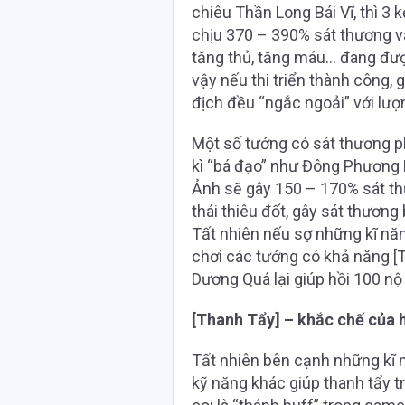
chiêu Thần Long Bái Vĩ, thì 3 
chịu 370 – 390% sát thương vậ
tăng thủ, tăng máu… đang đượ
vậy nếu thi triển thành công,
địch đều “ngắc ngoải” với lượ
Một số tướng có sát thương p
kì “bá đạo” như Đông Phương B
Ảnh sẽ gây 150 – 170% sát th
thái thiêu đốt, gây sát thương
Tất nhiên nếu sợ những kĩ nă
chơi các tướng có khả năng [T
Dương Quá lại giúp hồi 100 nộ
[Thanh Tẩy] – khắc chế của h
Tất nhiên bên cạnh những kĩ n
kỹ năng khác giúp thanh tẩy 