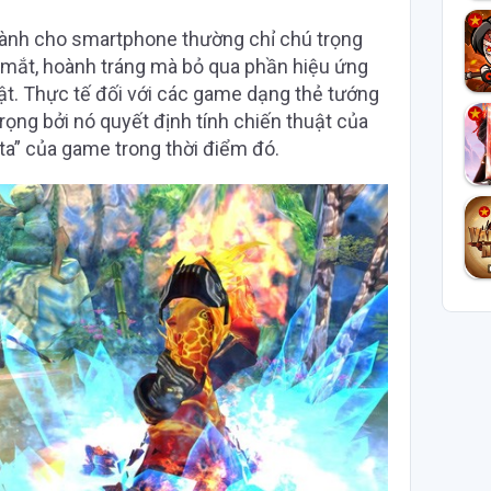
dành cho smartphone thường chỉ chú trọng
 mắt, hoành tráng mà bỏ qua phần hiệu ứng
vật. Thực tế đối với các game dạng thẻ tướng
rọng bởi nó quyết định tính chiến thuật của
ta” của game trong thời điểm đó.