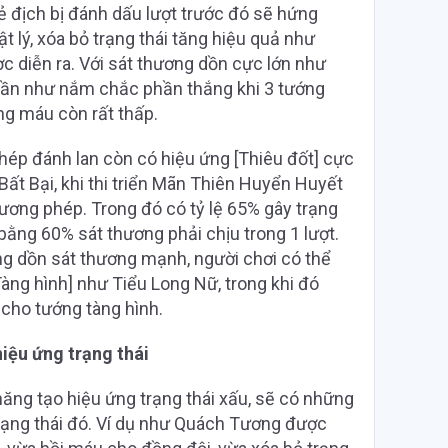
kẻ địch bị đánh dấu lượt trước đó sẽ hứng
t lý, xóa bỏ trạng thái tăng hiệu quả như
c diễn ra. Với sát thương dồn cực lớn như
 gần như nắm chắc phần thắng khi 3 tướng
ng máu còn rất thấp.
hép đánh lan còn có hiệu ứng [Thiêu đốt] cực
ất Bại, khi thi triển Mãn Thiên Huyển Huyết
ương phép. Trong đó có tỷ lệ 65% gây trạng
 bằng 60% sát thương phải chịu trong 1 lượt.
ng dồn sát thương mạnh, người chơi có thể
àng hình] như Tiểu Long Nữ, trong khi đó
 cho tướng tàng hình.
iệu ứng trạng thái
ăng tạo hiệu ứng trạng thái xấu, sẽ có những
trạng thái đó. Ví dụ như Quách Tương được