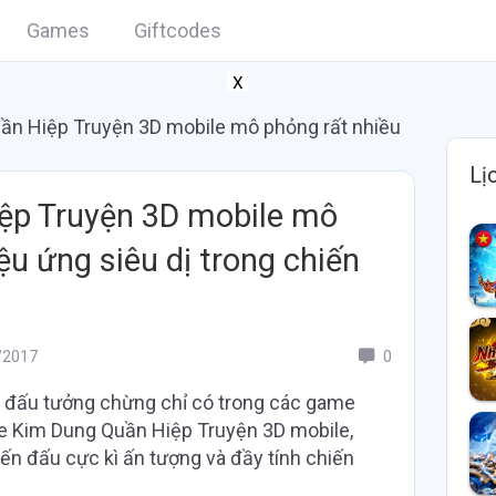
Games
Giftcodes
X
ần Hiệp Truyện 3D mobile mô phỏng rất nhiều
Lị
ệp Truyện 3D mobile mô
ệu ứng siêu dị trong chiến
/2017
0
n đấu tưởng chừng chỉ có trong các game
e Kim Dung Quần Hiệp Truyện 3D mobile,
ến đấu cực kì ấn tượng và đầy tính chiến