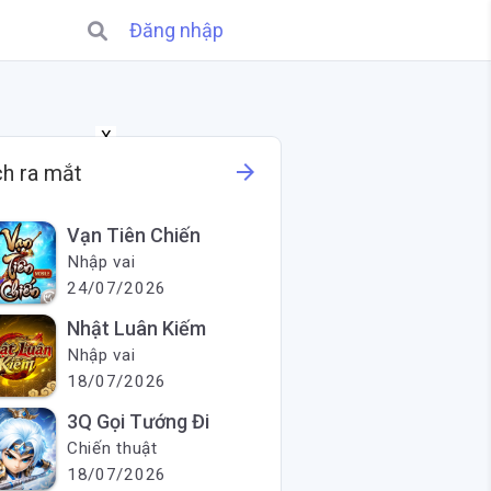
Đăng nhập
X
arrow_forward
ch ra mắt
Vạn Tiên Chiến
Nhập vai
24/07/2026
Nhật Luân Kiếm
Nhập vai
18/07/2026
3Q Gọi Tướng Đi
Chiến thuật
18/07/2026