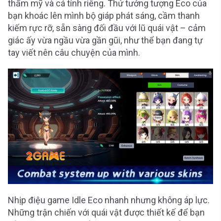
thẩm mỹ và cá tính riêng. Thử tưởng tượng Eco của
bạn khoác lên mình bộ giáp phát sáng, cầm thanh
kiếm rực rỡ, sẵn sàng đối đầu với lũ quái vật – cảm
giác ấy vừa ngầu vừa gần gũi, như thể bạn đang tự
tay viết nên câu chuyện của mình.
Nhịp điệu game Idle Eco nhanh nhưng không áp lực.
Những trận chiến với quái vật được thiết kế để bạn