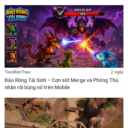
TieuManThau
2 ngày
Đảo Rồng Tái Sinh – Cơn sốt Merge và Phòng Thủ
nhàn rỗi bùng nổ trên Mobile