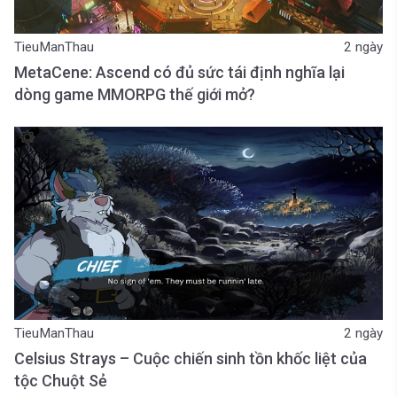
TieuManThau
2 ngày
MetaCene: Ascend có đủ sức tái định nghĩa lại
dòng game MMORPG thế giới mở?
TieuManThau
2 ngày
Celsius Strays – Cuộc chiến sinh tồn khốc liệt của
tộc Chuột Sẻ