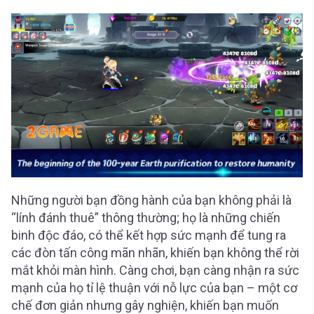
Những người bạn đồng hành của bạn không phải là
“lính đánh thuê” thông thường; họ là những chiến
binh độc đáo, có thể kết hợp sức mạnh để tung ra
các đòn tấn công mãn nhãn, khiến bạn không thể rời
mắt khỏi màn hình. Càng chơi, bạn càng nhận ra sức
mạnh của họ tỉ lệ thuận với nỗ lực của bạn – một cơ
chế đơn giản nhưng gây nghiện, khiến bạn muốn