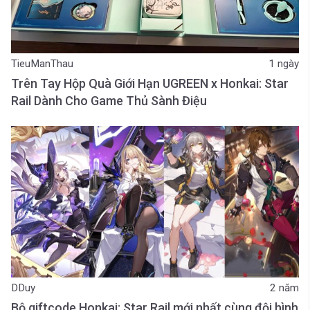
TieuManThau
1 ngày
Trên Tay Hộp Quà Giới Hạn UGREEN x Honkai: Star
Rail Dành Cho Game Thủ Sành Điệu
DDuy
2 năm
Bộ giftcode Honkai: Star Rail mới nhất cùng đội hình