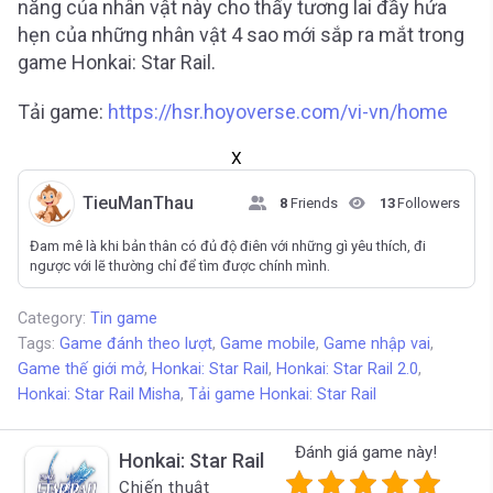
năng của nhân vật này cho thấy tương lai đầy hứa
hẹn của những nhân vật 4 sao mới sắp ra mắt trong
game Honkai: Star Rail.
Tải game:
https://hsr.hoyoverse.com/vi-vn/home
X
TieuManThau
8
Friends
13
Followers
Đam mê là khi bản thân có đủ độ điên với những gì yêu thích, đi
ngược với lẽ thường chỉ để tìm được chính mình.
Category:
Tin game
Tags:
Game đánh theo lượt
,
Game mobile
,
Game nhập vai
,
Game thế giới mở
,
Honkai: Star Rail
,
Honkai: Star Rail 2.0
,
Honkai: Star Rail Misha
,
Tải game Honkai: Star Rail
Đánh giá game này!
Honkai: Star Rail
Chiến thuật