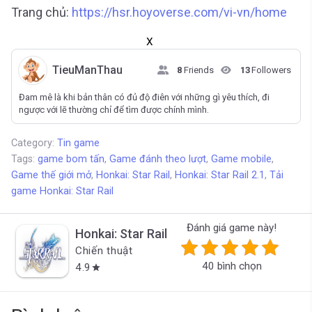
Trang chủ:
https://hsr.hoyoverse.com/vi-vn/home
X
TieuManThau
8
Friends
13
Followers
Đam mê là khi bản thân có đủ độ điên với những gì yêu thích, đi
ngược với lẽ thường chỉ để tìm được chính mình.
Category:
Tin game
Tags:
game bom tấn
,
Game đánh theo lượt
,
Game mobile
,
Game thế giới mở
,
Honkai: Star Rail
,
Honkai: Star Rail 2.1
,
Tải
game Honkai: Star Rail
Đánh giá game này!
Honkai: Star Rail
Chiến thuật
40 bình chọn
4.9
star