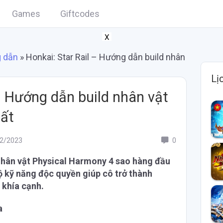
Games
Giftcodes
X
 dẫn
»
Honkai: Star Rail – Hướng dẫn build nhân
Lị
– Hướng dẫn build nhân vật
hất
2/2023
0
 nhân vật Physical Harmony 4 sao hàng đầu
bộ kỹ năng độc quyền giúp cô trở thành
u khía cạnh.
a