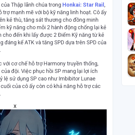
t của Thập lãnh chúa trong
Honkai: Star Rail
,
ỗ trợ mạnh mẽ với bộ kỹ năng linh hoạt. Cô ấy
lên kẻ thù, tăng sát thương cho đồng minh
iểm kỹ năng cho mỗi 2 hành động chống lại kẻ
n cho đến khi lấy được 2 Điểm Kỹ năng từ kẻ
ăng đáng kể ATK và tăng SPD dựa trên SPD của
.
c với cơ chế hỗ trợ Harmony truyền thống,
a đội. Việc phục hồi SP mang lại lợi ích
ỷ lệ sử dụng SP cao như Imbibitor Lunae
 cuối của cô ấy còn có khả năng hỗ trợ các
.
X