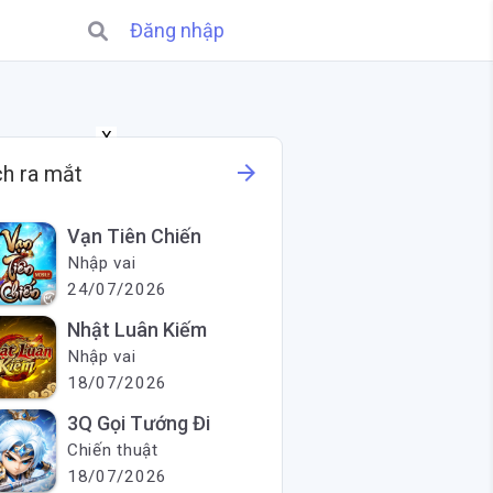
Đăng nhập
X
arrow_forward
ch ra mắt
Vạn Tiên Chiến
Nhập vai
24/07/2026
Nhật Luân Kiếm
Nhập vai
18/07/2026
3Q Gọi Tướng Đi
Chiến thuật
18/07/2026