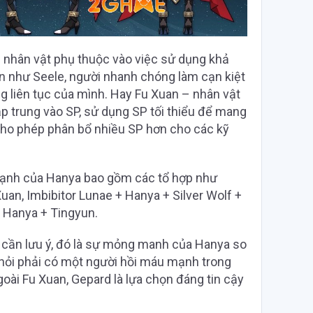
c nhân vật phụ thuộc vào việc sử dụng khả
 như Seele, người nhanh chóng làm cạn kiệt
g liên tục của mình. Hay Fu Xuan – nhân vật
ập trung vào SP, sử dụng SP tối thiểu để mang
, cho phép phân bổ nhiều SP hơn cho các kỹ
mạnh của Hanya bao gồm các tổ hợp như
uan, Imbibitor Lunae + Hanya + Silver Wolf +
 Hanya + Tingyun.
cần lưu ý, đó là sự mỏng manh của Hanya so
òi hỏi phải có một người hồi máu mạnh trong
goài Fu Xuan, Gepard là lựa chọn đáng tin cậy