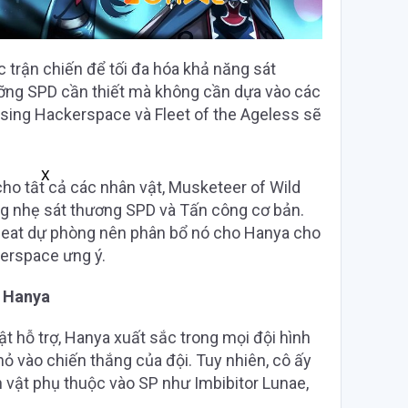
c trận chiến để tối đa hóa khả năng sát
ỡng SPD cần thiết mà không cần dựa vào các
sing Hackerspace và Fleet of the Ageless sẽ
X
cho tất cả các nhân vật, Musketeer of Wild
 nhẹ sát thương SPD và Tấn công cơ bản.
heat dự phòng nên phân bổ nó cho Hanya cho
kerspace ưng ý.
o Hanya
vật hỗ trợ, Hanya xuất sắc trong mọi đội hình
ỏ vào chiến thắng của đội. Tuy nhiên, cô ấy
ân vật phụ thuộc vào SP như Imbibitor Lunae,