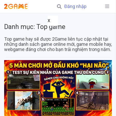
Đăng nhập
X
Danh mục:
Top game
Top game hay sẽ được 2Game liên tục cập nhật tại
những danh sách game online mới, game mobile hay,
webgame đáng chơi cho bạn trải nghiệm trong năm.