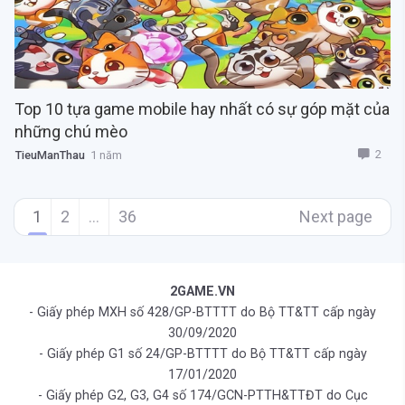
Top 10 tựa game mobile hay nhất có sự góp mặt của
những chú mèo
2
TieuManThau
1 năm
1
2
…
36
Next page
2GAME.VN
- Giấy phép MXH số 428/GP-BTTTT do Bộ TT&TT cấp ngày
30/09/2020
- Giấy phép G1 số 24/GP-BTTTT do Bộ TT&TT cấp ngày
17/01/2020
- Giấy phép G2, G3, G4 số 174/GCN-PTTH&TTĐT do Cục