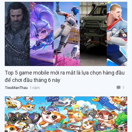
Top 5 game mobile mới ra mắt là lựa chọn hàng đầu
để chơi đầu tháng 6 này
1
TieuManThau
1 năm