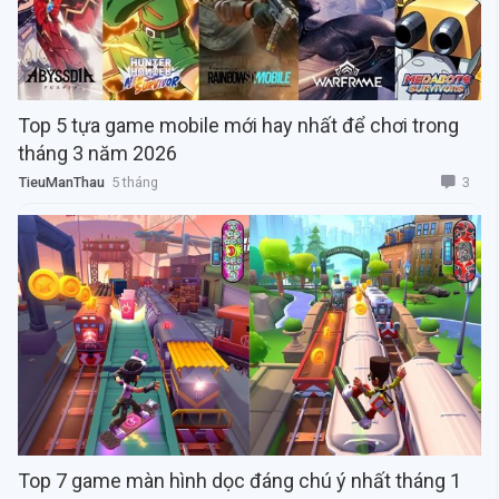
Top 5 tựa game mobile mới hay nhất để chơi trong
tháng 3 năm 2026
3
TieuManThau
5 tháng
Top 7 game màn hình dọc đáng chú ý nhất tháng 1