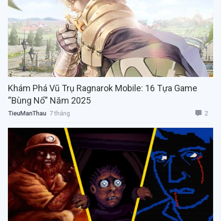
Khám Phá Vũ Trụ Ragnarok Mobile: 16 Tựa Game
“Bùng Nổ” Năm 2025
2
TieuManThau
7 tháng