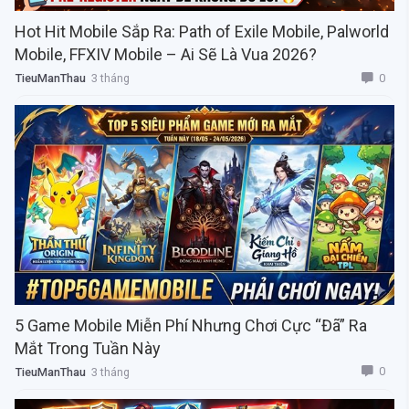
Hot Hit Mobile Sắp Ra: Path of Exile Mobile, Palworld
Mobile, FFXIV Mobile – Ai Sẽ Là Vua 2026?
0
TieuManThau
3 tháng
5 Game Mobile Miễn Phí Nhưng Chơi Cực “Đã” Ra
Mắt Trong Tuần Này
0
TieuManThau
3 tháng