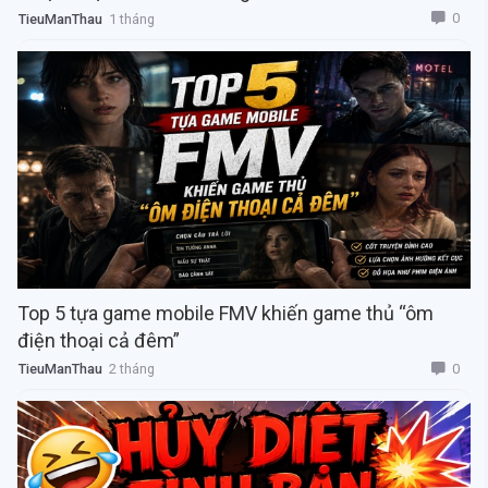
0
TieuManThau
1 tháng
Top 5 tựa game mobile FMV khiến game thủ “ôm
điện thoại cả đêm”
0
TieuManThau
2 tháng