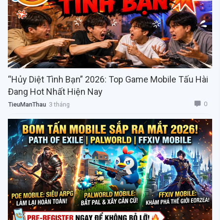
“Hủy Diệt Tình Bạn” 2026: Top Game Mobile Tấu Hài
Đang Hot Nhất Hiện Nay
0
TieuManThau
3 tháng