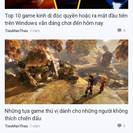
Top 10 game kinh dị độc quyền hoặc ra mắt đầu tiên
trên Windows vẫn đáng chơi đến hôm nay
6
TieuManThau
1 năm
Những tựa game thú vị dành cho những người không
thích chiến đấu
3
TieuManThau
1 năm