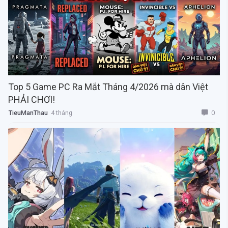
Top 5 Game PC Ra Mắt Tháng 4/2026 mà dân Việt
PHẢI CHƠI!
0
TieuManThau
4 tháng